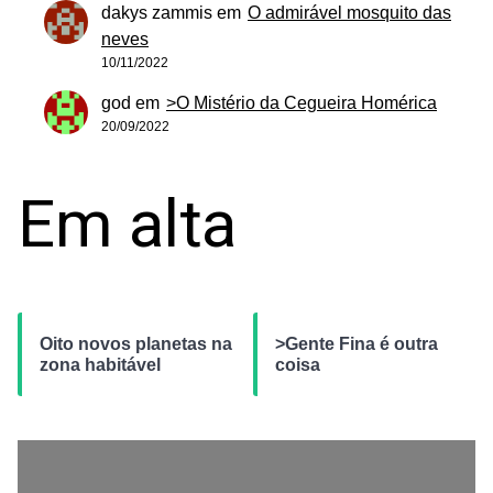
dakys zammis
em
O admirável mosquito das
neves
10/11/2022
god
em
>O Mistério da Cegueira Homérica
20/09/2022
Em alta
Oito novos planetas na
>Gente Fina é outra
zona habitável
coisa