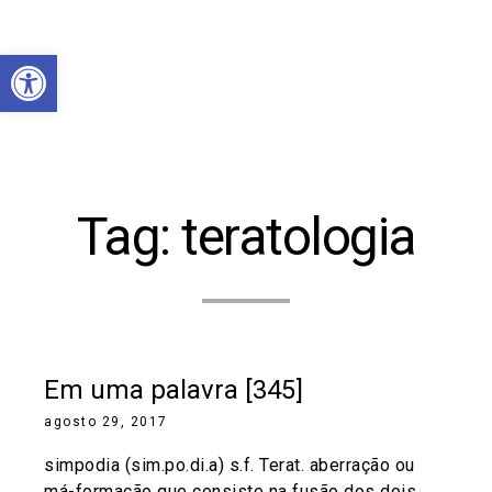
Abrir a barra de ferramentas
Tag:
teratologia
Em uma palavra [345]
agosto 29, 2017
simpodia (sim.po.di.a) s.f. Terat. aberração ou
má-formação que consiste na fusão dos dois