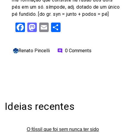
pés em um só. símpode, adj. dotado de um único
pé fundido. [do gr. syn = junto + podos = pé]
Facebook
Mastodon
Email
Share
Renato Pincelli
0 Comments
comment
Ideias recentes
O fóssil que foi sem nunca ter sido