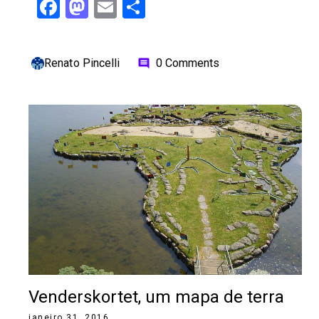
Facebook
Mastodon
Email
Share
Renato Pincelli
0 Comments
comment
Venderskortet, um mapa de terra
janeiro 31, 2016