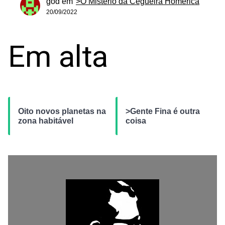
god
em
>O Mistério da Cegueira Homérica
20/09/2022
Em alta
Oito novos planetas na
>Gente Fina é outra
zona habitável
coisa