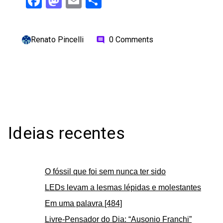
Facebook
Mastodon
Email
Share
Renato Pincelli
0 Comments
comment
Ideias recentes
O fóssil que foi sem nunca ter sido
LEDs levam a lesmas lépidas e molestantes
Em uma palavra [484]
Livre-Pensador do Dia: “Ausonio Franchi”