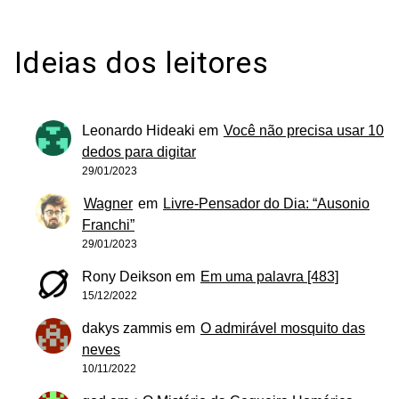
Ideias dos leitores
Leonardo Hideaki
em
Você não precisa usar 10
dedos para digitar
29/01/2023
Wagner
em
Livre-Pensador do Dia: “Ausonio
Franchi”
29/01/2023
Rony Deikson
em
Em uma palavra [483]
15/12/2022
dakys zammis
em
O admirável mosquito das
neves
10/11/2022