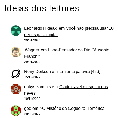
Ideias dos leitores
Leonardo Hideaki
em
Você não precisa usar 10
dedos para digitar
29/01/2023
Wagner
em
Livre-Pensador do Dia: “Ausonio
Franchi”
29/01/2023
Rony Deikson
em
Em uma palavra [483]
15/12/2022
dakys zammis
em
O admirável mosquito das
neves
10/11/2022
god
em
>O Mistério da Cegueira Homérica
20/09/2022