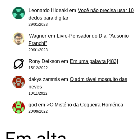
Leonardo Hideaki
em
Você não precisa usar 10
dedos para digitar
29/01/2023
Wagner
em
Livre-Pensador do Dia: “Ausonio
Franchi”
29/01/2023
Rony Deikson
em
Em uma palavra [483]
15/12/2022
dakys zammis
em
O admirável mosquito das
neves
10/11/2022
god
em
>O Mistério da Cegueira Homérica
20/09/2022
Em alta