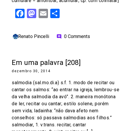
cumulare = amontoar, acumular; cp. com colmatar]
Facebook
Mastodon
Email
Share
Renato Pincelli
0 Comments
comment
Em uma palavra [208]
dezembro 30, 2014
salmodia (sal.mo.di.a) s.f. 1. modo de recitar ou
cantar os salmos: “ao entrar na igreja, lembrou-se
da velha salmodia da avó”. 2. maneira monótona
de ler, recitar ou cantar; estilo solene, porém
sem vida; ladainha: “não dava afeto nem
conselhos: só passava salmodias aos filhos.”
salmodiar, 1. v.trans. recitar, cantar