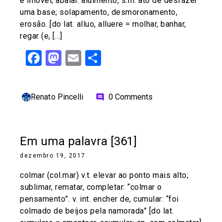
é imóvel; abalar. aluimento, s.m. ato de desfazer
uma base; solapamento, desmoronamento,
erosão. [do lat. alluo, alluere = molhar, banhar,
regar (e, […]
Facebook
Mastodon
Email
Share
Renato Pincelli
0 Comments
comment
Em uma palavra [361]
dezembro 19, 2017
colmar (col.mar) v.t. elevar ao ponto mais alto;
sublimar, rematar, completar: “colmar o
pensamento”. v. int. encher de, cumular: “foi
colmado de beijos pela namorada” [do lat.