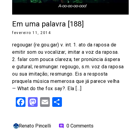
Em uma palavra [188]
fevereiro 11, 2014
regougar (re.gou.gar) v. int. 1. ato da raposa de
emitir som ou vocalizar; imitar a voz da raposa.
2. falar com pouca clareza; ter pronúncia áspera
e gutural; resmungar. regougo, s.m. voz da raposa
ou sua imitação; resmungo. Eis a resposta
praquela música memerosa que já parece velha
— What do the fox say?. Ela […]
Facebook
Mastodon
Email
Share
Renato Pincelli
0 Comments
comment