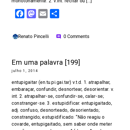
monotonamente. 2. v.int. recitar ou […]
Facebook
Mastodon
Email
Share
Renato Pincelli
0 Comments
comment
Em uma palavra [199]
julho 1, 2014
entupigaitar (en.tu.pi.gai.tar) v.t.d. 1. atrapalhar,
embaraçar, confundir, desnortear, desorientar. v.
int. 2. atrapalhar-se, confundir-se, calar-se;
constranger-se. 3. estupidificar. entupigaitado,
adj. confuso, desnorteado, desorientado;
constrangido; estupidificado: “Não reagiu o
covarde, entupigaitado, sem saber onde meter