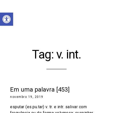
Abrir a barra de ferramentas
Tag:
v. int.
Em uma palavra [453]
novembro 19, 2019
esputar (es.pu.tar) v. tr. e intr. salivar com
frequência ou de forma volumosa; cuspinhar.