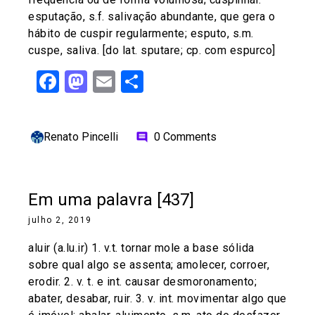
esputação, s.f. salivação abundante, que gera o
hábito de cuspir regularmente; esputo, s.m.
cuspe, saliva. [do lat. sputare; cp. com espurco]
Facebook
Mastodon
Email
Share
Renato Pincelli
0 Comments
comment
Em uma palavra [437]
julho 2, 2019
aluir (a.lu.ir) 1. v.t. tornar mole a base sólida
sobre qual algo se assenta; amolecer, corroer,
erodir. 2. v. t. e int. causar desmoronamento;
abater, desabar, ruir. 3. v. int. movimentar algo que