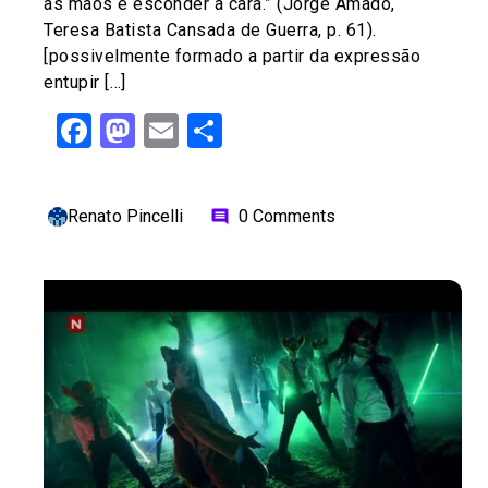
as mãos e esconder a cara.” (Jorge Amado,
Teresa Batista Cansada de Guerra, p. 61).
[possivelmente formado a partir da expressão
entupir […]
Facebook
Mastodon
Email
Share
Renato Pincelli
0 Comments
comment