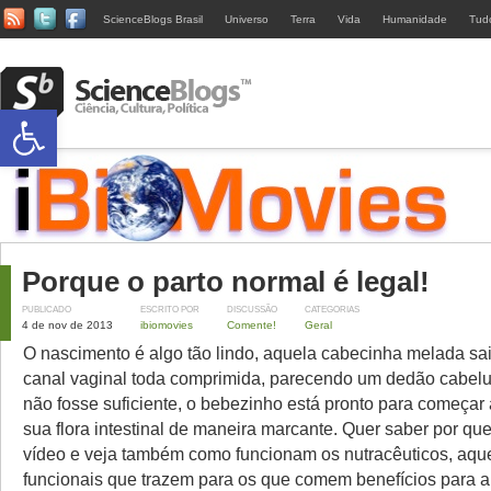
ScienceBlogs Brasil
Universo
Terra
Vida
Humanidade
Tud
Abrir a barra de ferramentas
Porque o parto normal é legal!
PUBLICADO
ESCRITO POR
DISCUSSÃO
CATEGORIAS
4 de nov de 2013
ibiomovies
Comente!
Geral
O nascimento é algo tão lindo, aquela cabecinha melada sa
canal vaginal toda comprimida, parecendo um dedão cabel
não fosse suficiente, o bebezinho está pronto para começar
sua flora intestinal de maneira marcante. Quer saber por qu
vídeo e veja também como funcionam os nutracêuticos, aqu
funcionais que trazem para os que comem benefícios para a