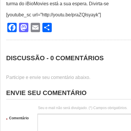
turma do iBioMovies está a sua espera. Divirta-se
[youtube_sc url=”http://youtu.be/praZQIsyayk”]
Facebook
Mastodon
Email
Share
DISCUSSÃO - 0 COMENTÁRIOS
Participe e envie seu comentário abaixo.
ENVIE SEU COMENTÁRIO
Seu e-mail não será divulgado. (*) Campos obrigatórios.
Comentário
*