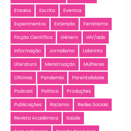
Ensaios
Escrita
Eventos
Experimentos
Extensão
Feminismo
Ficção Científica
Gênero
HIV/aids
Informação
Jornalismo
Labirinto
Literatura
Menstruação
Mulheres
Oficinas
Pandemia
Parentalidade
Podcast
Política
Produções
Publicações
Racismo
Redes Sociais
Revista Acadêmica
Saúde