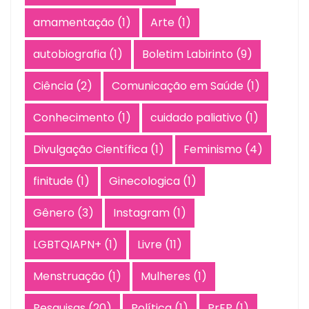
amamentação
(1)
Arte
(1)
autobiografia
(1)
Boletim Labirinto
(9)
Ciência
(2)
Comunicação em Saúde
(1)
Conhecimento
(1)
cuidado paliativo
(1)
Divulgação Científica
(1)
Feminismo
(4)
finitude
(1)
Ginecologica
(1)
Gênero
(3)
Instagram
(1)
LGBTQIAPN+
(1)
Livre
(11)
Menstruação
(1)
Mulheres
(1)
Pesquisas
(20)
Política
(1)
PrEP
(1)