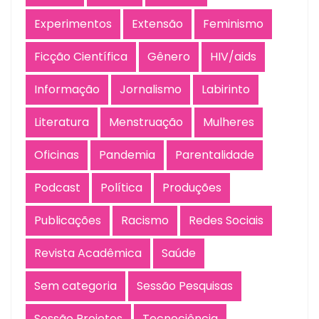
Experimentos
Extensão
Feminismo
Ficção Científica
Gênero
HIV/aids
Informação
Jornalismo
Labirinto
Literatura
Menstruação
Mulheres
Oficinas
Pandemia
Parentalidade
Podcast
Política
Produções
Publicações
Racismo
Redes Sociais
Revista Acadêmica
Saúde
Sem categoria
Sessão Pesquisas
Sessão Projetos
Tecnociência