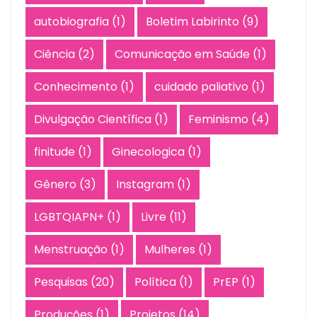
autobiografia
(1)
Boletim Labirinto
(9)
Ciência
(2)
Comunicação em Saúde
(1)
Conhecimento
(1)
cuidado paliativo
(1)
Divulgação Científica
(1)
Feminismo
(4)
finitude
(1)
Ginecologica
(1)
Gênero
(3)
Instagram
(1)
LGBTQIAPN+
(1)
Livre
(11)
Menstruação
(1)
Mulheres
(1)
Pesquisas
(20)
Política
(1)
PrEP
(1)
Produções
(1)
Projetos
(14)