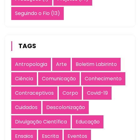
Seguindo o Fio
(13)
TAGS
Antropologia
Arte
Boletim Labirinto
Ciência
Comunicação
Conhecimento
Contraceptivos
Corpo
Covid-19
Cuidados
Descolonização
Divulgação Científica
Educação
Ensaios
Escrita
Eventos