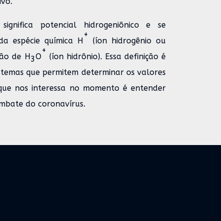
ivo.
gnifica potencial hidrogeniônico e se
+
da espécie química H
(íon hidrogênio ou
+
ção de H
O
(íon hidrônio). Essa definição é
3
istemas que permitem determinar os valores
que nos interessa no momento é entender
mbate do coronavírus.