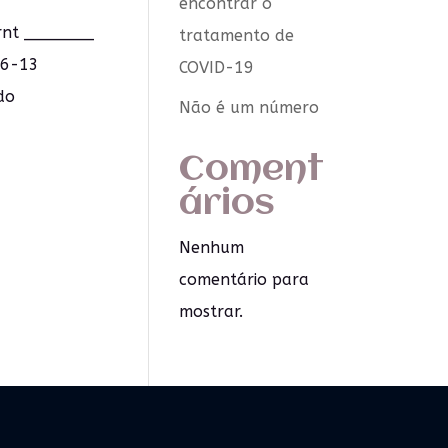
encontrar o
Arnt _______
tratamento de
 06-13
COVID-19
do
Não é um número
Coment
ários
Nenhum
comentário para
mostrar.