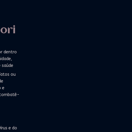
ori
r dentro
idade,
e saúde
Fatos ou
de
 e
 combatê-
írus e do