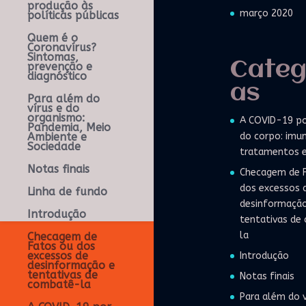
produção às
março 2020
políticas públicas
Quem é o
Coronavírus?
Sintomas,
Categ
prevenção e
diagnóstico
as
Para além do
vírus e do
organismo:
A COVID-19 po
Pandemia, Meio
do corpo: imun
Ambiente e
Sociedade
tratamentos 
Notas finais
Checagem de 
dos excessos 
Linha de fundo
desinformação
Introdução
tentativas de
la
Checagem de
Fatos ou dos
excessos de
Introdução
desinformação e
tentativas de
Notas finais
combatê-la
Para além do v