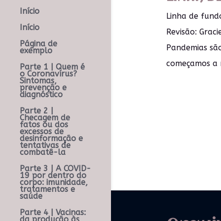
Início
Linha de fund
Início
Revisão: Graci
Página de
Pandemias são
exemplo
começamos a n
Parte 1 | Quem é
o Coronavírus?
Sintomas,
prevenção e
diagnóstico
Parte 2 |
Checagem de
fatos ou dos
excessos de
desinformação e
tentativas de
combatê-la
Parte 3 | A COVID-
19 por dentro do
corpo: imunidade,
tratamentos e
saúde
Parte 4 | Vacinas:
da produção às