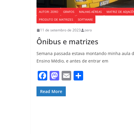
AUTOR: ZERO
GRAFOS
MALHAS AÉREAS
MATRIZ DE ADJACÊ
PRODUTO DE MATRIZES
SOFTWARE
11 de setembro de 2023
zero
Ônibus e matrizes
Semana passada estava montando minha aula de
Ensino Médio, e antes de entrar em
F
M
E
S
a
a
m
h
c
st
ai
ar
Read More
e
o
l
e
b
d
o
o
o
n