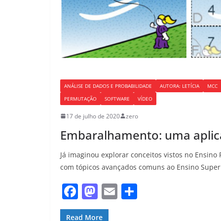
ANÁLISE DE DADOS E PROBABILIDADE
AUTORA: LETÍCIA
MCC
PERMUTAÇÃO
SOFTWARE
VÍDEO
17 de julho de 2020
zero
Embaralhamento: uma apli
Já imaginou explorar conceitos vistos no Ensino
com tópicos avançados comuns ao Ensino Super
F
M
E
S
a
a
m
h
Read More