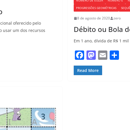
NÚMERO DE EULER
NÚMERO E
N
PROGRESSÕES GEOMÉTRICAS
SEQUÊ
o
8 de agosto de 2020
zero
ional oferecido pelo
Débito ou Bola 
to usar um dos recursos
Em 1 ano, dívida de R$ 1 mil 
F
M
E
S
a
a
m
h
c
st
ai
ar
Read More
e
o
l
e
b
d
o
o
o
n
k