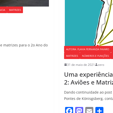
NCIA
MATRIZES
 matrizes para o 2o Ano do
AUTORA: FLAVIA FERNANDA FAVARO
MATRIZES
NÚMEROS E FUNÇÕES
31 de maio de 2021
zero
Uma experiência 
2: Aviões e Matri
Dando continuidade ao post 
Pontes de Könisgsberg, cont
F
M
E
S