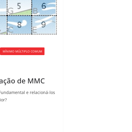
MÍNIMO MÚLTIPLO COMUM
cação de MMC
 Fundamental e relacioná-los
ior?