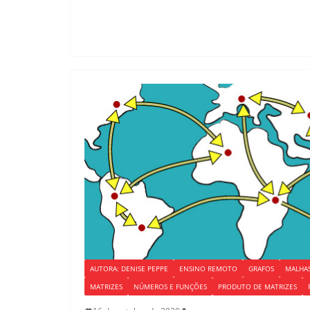
k
AUTORA: DENISE PEPPE
ENSINO REMOTO
GRAFOS
MALHAS
MATRIZES
NÚMEROS E FUNÇÕES
PRODUTO DE MATRIZES