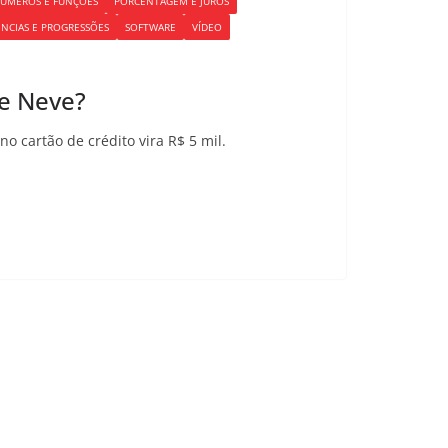
ÚMEROS E FUNÇÕES
PORCENTAGEM E JUROS
NCIAS E PROGRESSÕES
SOFTWARE
VÍDEO
de Neve?
no cartão de crédito vira R$ 5 mil.