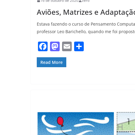
16 de outubro de 2020
zero
Aviões, Matrizes e Adaptaçã
Estava fazendo o curso de Pensamento Computac
professor Leo Barichello, quando me foi propos
F
M
E
S
a
a
m
h
c
st
ai
ar
Read More
e
o
l
e
b
d
o
o
o
n
k