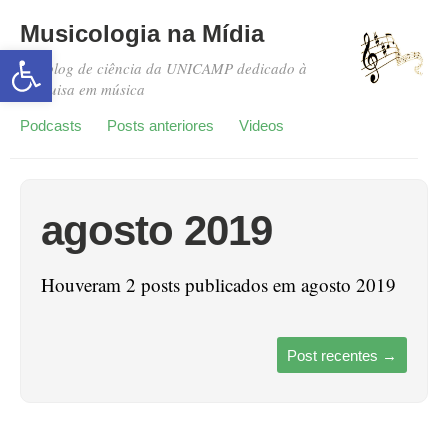
Musicologia na Mídia
Abrir a barra de ferramentas
Um blog de ciência da UNICAMP dedicado à
pesquisa em música
Podcasts
Posts anteriores
Videos
agosto 2019
Houveram 2 posts publicados em agosto 2019
Post recentes
→