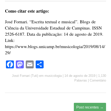
Como citar este artigo:
José Fornari. “Escrita textual e musical”. Blogs de
Ciência da Universidade Estadual de Campinas. ISSN
2526-6187. Data da publicação: 14 de agosto de 2019.
Link:
https://www.blogs.unicamp.br/musicologia/2019/08/14/
29/
Fa
M
E
S
ce
as
m
ha
José Fornari (Tuti)
em
musicologia
|
14 de agosto de 2019
|
1,130
bo
to
ail
re
Palavras
|
Comentário
ok
do
n
Post recentes
→