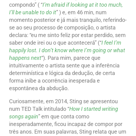
compondo” ( “
I’m afraid if looking at it too much,
I’ll be unable to do it
” ) e, em 46 min, num
momento posterior e já mais tranquilo, referindo-
se ao seu processo de composição, o artista
declara: “eu me sinto feliz por estar perdido, sem
saber onde irei ou o que acontecerá” (“
I feel I’m
happily lost. I don’t know where I’m going or what
happens next
“). Para mim, parece que
intuitivamente o artista sente que a inferência
determinística e lógica da dedução, de certa
forma inibe a ocorrência inesperada e
espontânea da abdução.
Curiosamente, em 2014, Sting se apresentou
num TED Talk intitulado “
How I started writing
songs again
” em que conta como
inesperadamente, ficou incapaz de compor por
três anos. Em suas palavras, Sting relata que um