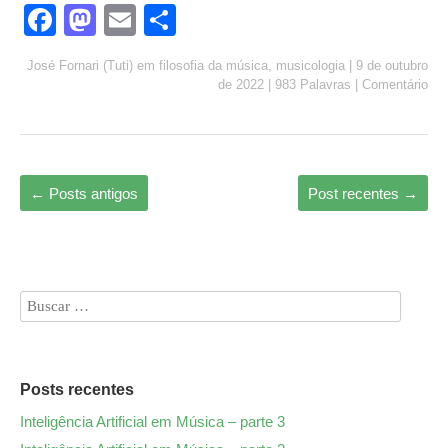
Fa
M
E
S
ce
as
m
ha
José Fornari (Tuti)
em
filosofia da música
,
musicologia
|
9 de outubro
bo
to
ail
re
de 2022
|
983 Palavras
|
Comentário
ok
do
n
←
Posts antigos
Post recentes
→
Posts recentes
Inteligência Artificial em Música – parte 3