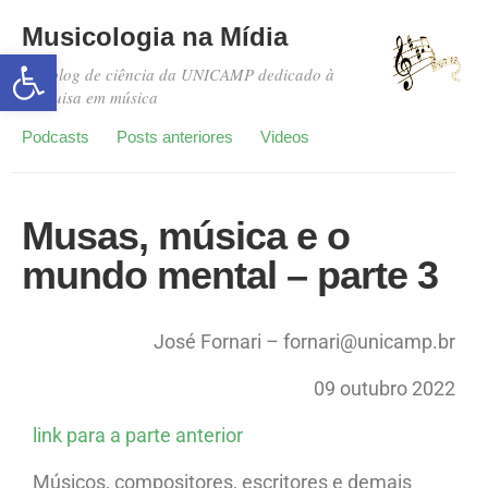
Musicologia na Mídia
Abrir a barra de ferramentas
Um blog de ciência da UNICAMP dedicado à
pesquisa em música
Podcasts
Posts anteriores
Videos
Musas, música e o
mundo mental – parte 3
José Fornari – fornari@unicamp.br
09 outubro 2022
link para a parte anterior
Músicos, compositores, escritores e demais