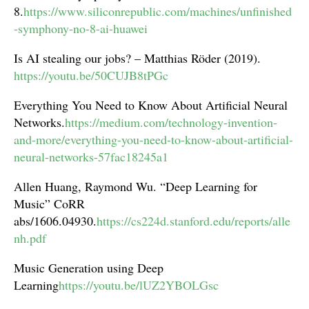
8.
https://www.siliconrepublic.com/machines/unfinished
-symphony-no-8-ai-huawei
Is AI stealing our jobs? – Matthias Röder (2019).
https://youtu.be/50CUJB8tPGc
Everything You Need to Know About Artificial Neural
Networks.
https://medium.com/technology-invention-
and-more/everything-you-need-to-know-about-artificial-
neural-networks-57fac18245a1
Allen Huang, Raymond Wu. “Deep Learning for
Music” CoRR
abs/1606.04930.
https://cs224d.stanford.edu/reports/alle
nh.pdf
Music Generation using Deep
Learning
https://youtu.be/lUZ2YBOLGsc