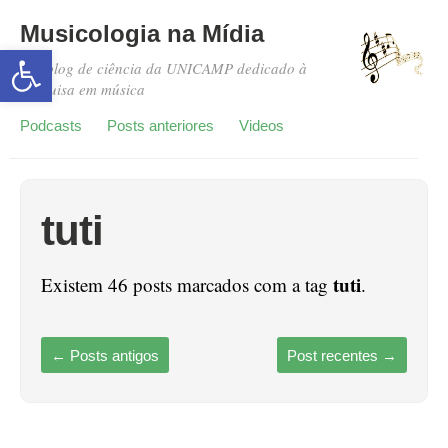
Musicologia na Mídia
Abrir a barra de ferramentas
Um blog de ciência da UNICAMP dedicado à
pesquisa em música
Podcasts
Posts anteriores
Videos
tuti
tuti
Existem 46 posts marcados com a tag
.
←
Posts antigos
Post recentes
→