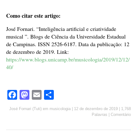
Como citar este artigo:
José Fornari. “Inteligência artificial e criatividade
musical ”. Blogs de Ciência da Universidade Estadual
de Campinas. ISSN 2526-6187. Data da publicação: 12
de dezembro de 2019. Link:
https://www.blogs.unicamp.br/musicologia/2019/12/12/
40
/
Fa
M
E
S
ce
as
m
ha
José Fornari (Tuti)
em
musicologia
|
12 de dezembro de 2019
|
1,768
bo
to
ail
re
Palavras
|
Comentário
ok
do
n