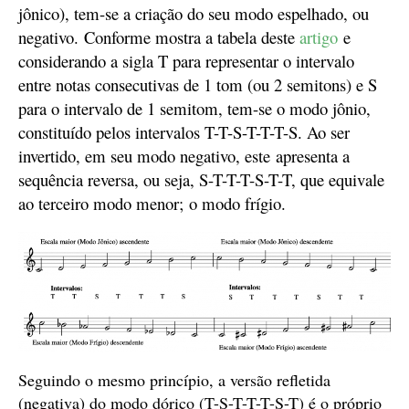
j
ônico), tem-se
a criação do seu modo espelhado, o
u
negativo
.
Conforme mostra a tabela deste
artigo
e
considerando a sigla T para representar o intervalo
entre notas consecutivas de 1 tom (ou 2 semitons) e S
para o intervalo de 1 semitom, tem-se o modo jônio,
constituído pelos intervalos T-T-S-T-T-T-S.
A
o ser
invertido, em seu modo negativo,
este
apresenta a
sequência reversa, ou seja, S-T-T-T-S-T-T, que
equivale
a
o terceiro modo menor;
o modo frígio.
Seguindo o mesmo princípio, a versão refletida
(negativa) do modo dórico (T-S-T-T-T-S-T) é o próprio