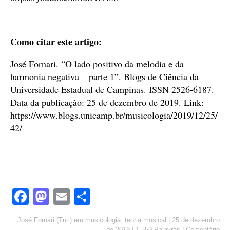
Como citar este artigo:
José Fornari. “O lado positivo da melodia e da
harmonia negativa – parte 1”. Blogs de Ciência da
Universidade Estadual de Campinas. ISSN 2526-6187.
Data da publicação: 25 de dezembro de 2019. Link:
https://www.blogs.unicamp.br/musicologia/2019/12/25/
42/
Fa
M
E
S
ce
as
m
ha
José Fornari (Tuti)
em
musicologia
,
teoria musical
|
25 de dezembro
bo
to
ail
re
de 2019
|
1,559 Palavras
|
Comentário