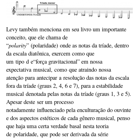
Levy também menciona
em seu livro
um importante
conceito,
que ele
chama de
“
polarity
”
(polaridade)
onde as notas da tríade, dentro
da escala diatônica, exercem como que
um
tipo
d
e
“força gravitacional”
em nossa
e
xpectativa
musical,
como
que atra
indo
nossa
a
tenção
para
antecipar
a
resolução das notas da escala
fora da tríade
(graus 2, 4, 6 e 7)
, para a estabilidade
m
usical
denotada pe
l
as notas
da tríade
(graus 1, 3 e 5)
.
Apesar de
ste
ser um processo
notadamente
influenciado pela enculturação do ouvinte
e dos aspectos estéticos de cada gênero musical
, penso
que haja uma certa verdade
basal
nes
t
a teoria
d
e
polaridade,
que pode ser derivada da série