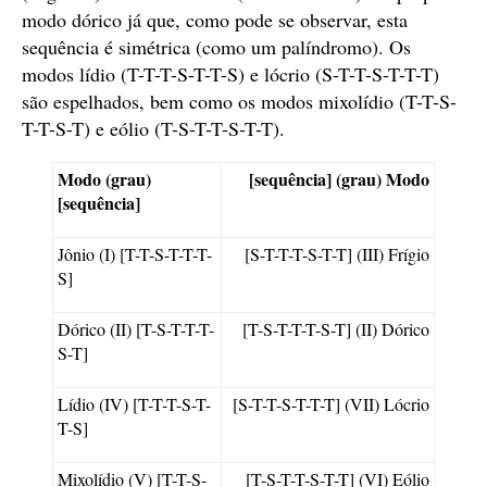
modo dórico já que, como pode se observar, esta
sequência é simétrica (como um palíndromo). Os
modos lídio (T-T-T-S-T-T-S) e lócrio (S-T-T-S-T-T-T)
são espelhados, bem como os modos mixolídio (T-T-S-
T-T-S-T) e eólio (T-S-T-T-S-T-T).
Modo (grau)
[sequência] (grau) Modo
[sequência]
Jônio (I) [T-T-S-T-T-T-
[S-T-T-T-S-T-T] (III) Frígio
S]
Dórico (II) [T-S-T-T-T-
[T-S-T-T-T-S-T] (II) Dórico
S-T]
Lídio (IV) [T-T-T-S-T-
[S-T-T-S-T-T-T] (VII) Lócrio
T-S]
Mixolídio (V) [T-T-S-
[T-S-T-T-S-T-T] (VI) Eólio