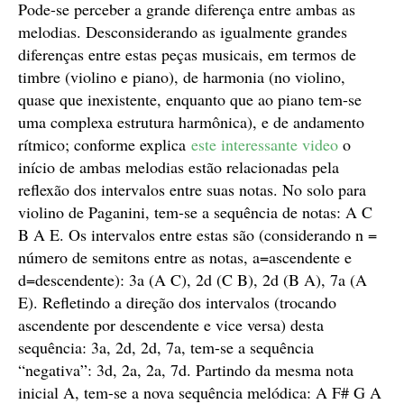
Pode-se perceber a grande diferença entre ambas as
melodias. Desconsiderando as igualmente grandes
diferenças entre estas peças musicais, em termos de
timbre (violino e piano), de harmonia (no violino,
quase que inexistente, enquanto que ao piano tem-se
uma complexa estrutura harmônica), e de andamento
rítmico; conforme explica
este interessante video
o
início de ambas melodias estão relacionadas pela
reflexão dos intervalos entre suas notas. No solo para
violino de Paganini, tem-se a sequência de notas: A C
B A E. Os intervalos entre estas são (considerando n =
número de semitons entre as notas, a=ascendente e
d=descendente): 3a (A C), 2d (C B), 2d (B A), 7a (A
E). Refletindo a direção dos intervalos (trocando
ascendente por descendente e vice versa) desta
sequência: 3a, 2d, 2d, 7a, tem-se a sequência
“negativa”: 3d, 2a, 2a, 7d. Partindo da mesma nota
inicial A, tem-se a nova sequência melódica: A F# G A