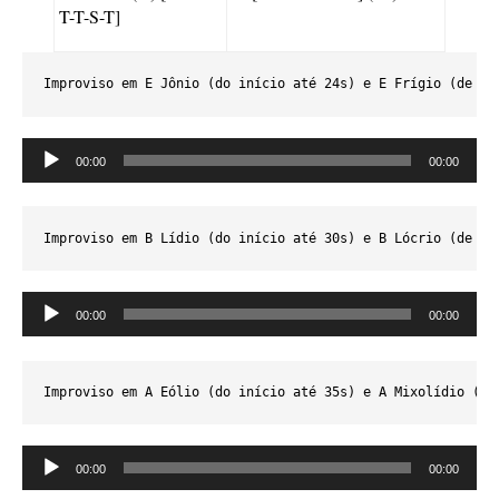
T-T-S-T]
Improviso em E Jônio (do início até 24s) e E Frígio (de 24
Tocador
00:00
00:00
de
áudio
Improviso em B Lídio (do início até 30s) e B Lócrio (de 30
Tocador
00:00
00:00
de
áudio
Improviso em A Eólio (do início até 35s) e A Mixolídio (de
Tocador
00:00
00:00
de