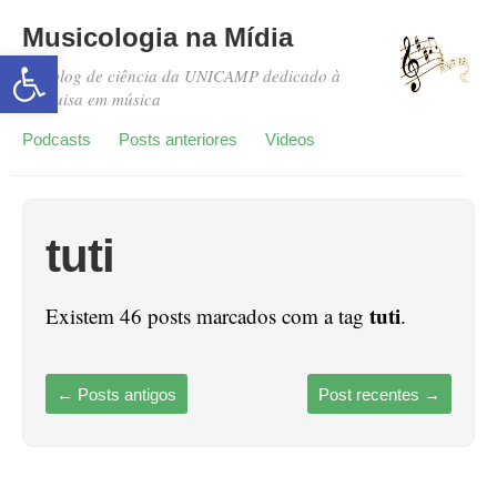
Musicologia na Mídia
Abrir a barra de ferramentas
Um blog de ciência da UNICAMP dedicado à
pesquisa em música
Podcasts
Posts anteriores
Videos
tuti
tuti
Existem 46 posts marcados com a tag
.
←
Posts antigos
Post recentes
→