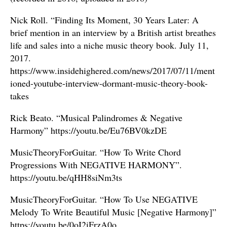
Nick Roll. “Finding Its Moment, 30 Years Later: A
brief mention in an interview by a British artist breathes
life and sales into a niche music theory book. July 11,
2017.
https://www.insidehighered.com/news/2017/07/11/ment
ioned-youtube-interview-dormant-music-theory-book-
takes
Rick Beato. “Musical Palindromes & Negative
Harmony” https://youtu.be/Eu76BV0kzDE
MusicTheoryForGuitar. “How To Write Chord
Progressions With NEGATIVE HARMONY”.
https://youtu.be/qHH8siNm3ts
MusicTheoryForGuitar. “How To Use NEGATIVE
Melody To Write Beautiful Music [Negative Harmony]”
https://youtu.be/0oI2iFrzA0o