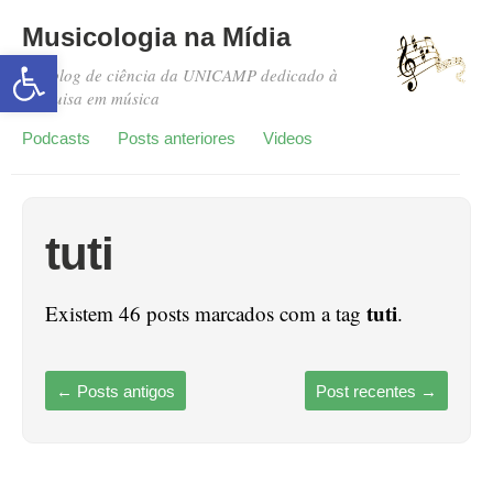
Musicologia na Mídia
Abrir a barra de ferramentas
Um blog de ciência da UNICAMP dedicado à
pesquisa em música
Podcasts
Posts anteriores
Videos
tuti
tuti
Existem 46 posts marcados com a tag
.
←
Posts antigos
Post recentes
→