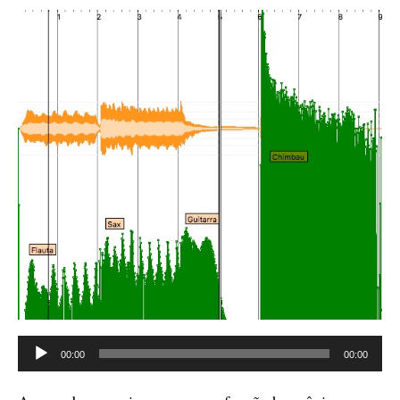
Tocador
00:00
00:00
de
áudio