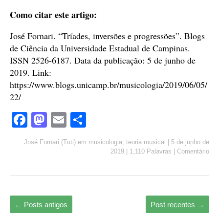
Como citar este artigo:
José Fornari. “Tríades, inversões e progressões”. Blogs
de Ciência da Universidade Estadual de Campinas.
ISSN 2526-6187. Data da publicação: 5 de junho de
2019. Link:
https://www.blogs.unicamp.br/musicologia/2019/06/05/
22/
Fa
M
E
S
ce
as
m
ha
José Fornari (Tuti)
em
musicologia
,
teoria musical
|
5 de junho de
bo
to
ail
re
2019
|
1,110 Palavras
|
Comentário
ok
do
n
←
Posts antigos
Post recentes
→