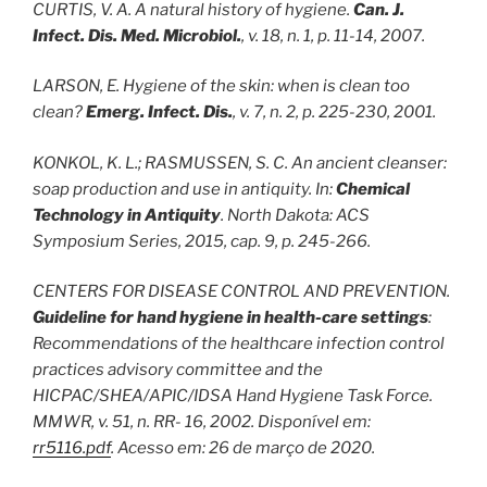
CURTIS, V. A. A natural history of hygiene.
Can. J.
Infect. Dis. Med. Microbiol.
, v. 18, n. 1, p. 11-14, 2007.
LARSON, E. Hygiene of the skin: when is clean too
clean?
Emerg. Infect. Dis.
, v. 7, n. 2, p. 225-230, 2001.
KONKOL, K. L.; RASMUSSEN, S. C. An ancient cleanser:
soap production and use in antiquity. In:
Chemical
Technology in Antiquity
. North Dakota: ACS
Symposium Series, 2015, cap. 9, p. 245-266.
CENTERS FOR DISEASE CONTROL AND PREVENTION.
Guideline for hand hygiene in health-care settings
:
Recommendations of the healthcare infection control
practices advisory committee and the
HICPAC/SHEA/APIC/IDSA Hand Hygiene Task Force.
MMWR, v. 51, n. RR- 16, 2002. Disponível em:
rr5116.pdf
. Acesso em: 26 de março de 2020.