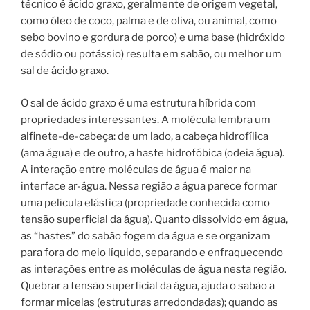
técnico é ácido graxo, geralmente de origem vegetal,
como óleo de coco, palma e de oliva, ou animal, como
sebo bovino e gordura de porco) e uma base (hidróxido
de sódio ou potássio) resulta em sabão, ou melhor um
sal de ácido graxo.
O sal de ácido graxo é uma estrutura híbrida com
propriedades interessantes. A molécula lembra um
alfinete-de-cabeça: de um lado, a cabeça hidrofílica
(ama água) e de outro, a haste hidrofóbica (odeia água).
A interação entre moléculas de água é maior na
interface ar-água. Nessa região a água parece formar
uma película elástica (propriedade conhecida como
tensão superficial da água). Quanto dissolvido em água,
as “hastes” do sabão fogem da água e se organizam
para fora do meio líquido, separando e enfraquecendo
as interações entre as moléculas de água nesta região.
Quebrar a tensão superficial da água, ajuda o sabão a
formar micelas (estruturas arredondadas); quando as