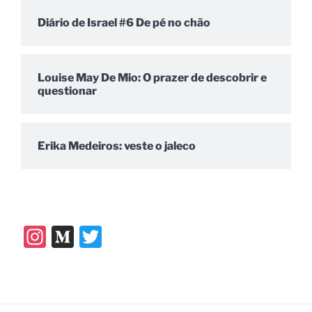
Diário de Israel #6 De pé no chão
Louise May De Mio: O prazer de descobrir e
questionar
Erika Medeiros: veste o jaleco
In
M
T
st
e
w
a
di
itt
gr
u
er