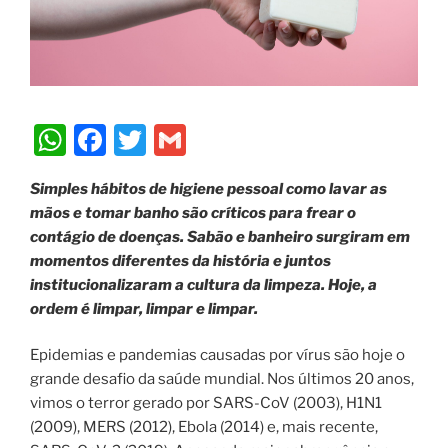
W
F
T
G
h
a
w
m
Simples hábitos de higiene pessoal como lavar as
at
c
itt
ai
mãos e tomar banho são críticos para frear o
s
e
er
l
contágio de doenças. Sabão e banheiro surgiram em
A
b
momentos diferentes da história e juntos
institucionalizaram a cultura da limpeza. Hoje, a
p
o
ordem é limpar, limpar e limpar.
p
o
k
Epidemias e pandemias causadas por vírus são hoje o
grande desafio da saúde mundial. Nos últimos 20 anos,
vimos o terror gerado por SARS-CoV (2003), H1N1
(2009), MERS (2012), Ebola (2014) e, mais recente,