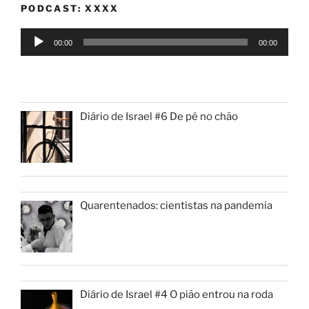
at
c
itt
ai
e
PODCAST: XXXX
s
e
er
l
Tocador
A
b
00:00
00:00
de
p
o
áudio
p
o
k
Diário de Israel #6 De pé no chão
Quarentenados: cientistas na pandemia
Diário de Israel #4 O pião entrou na roda