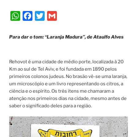
W
F
T
G
h
a
w
m
at
c
itt
ai
Para dar o tom: “Laranja Madura”, de Ataulfo Alves
s
e
er
l
A
b
p
o
Rehovot é uma cidade de médio porte, localizada à 20
Km ao sul de Tel Aviv, e foi fundada em 1890 pelos
p
o
primeiros colonos judeus. No brasão vê-se uma laranja,
k
um microscópio e um livro representando os citros, a
ciência e o espírito. Os três itens me chamaram a
atenção nos primeiros dias na cidade, mesmo antes de
saber o significado deles para a região.