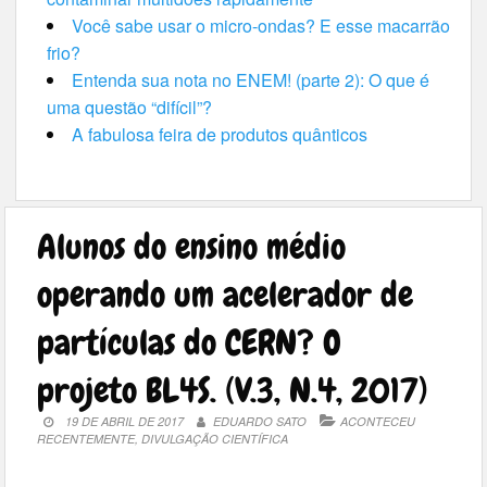
Você sabe usar o micro-ondas? E esse macarrão
frio?
Entenda sua nota no ENEM! (parte 2): O que é
uma questão “difícil”?
A fabulosa feira de produtos quânticos
Alunos do ensino médio
operando um acelerador de
partículas do CERN? O
projeto BL4S. (V.3, N.4, 2017)
19 DE ABRIL DE 2017
EDUARDO SATO
ACONTECEU
RECENTEMENTE
,
DIVULGAÇÃO CIENTÍFICA