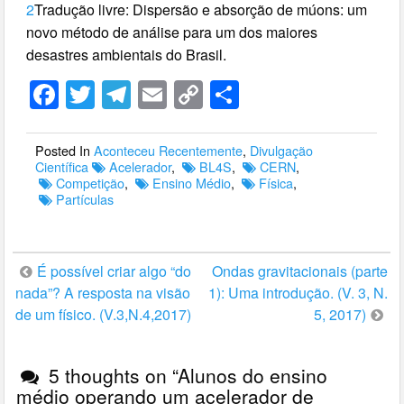
2
Tradução livre: Dispersão e absorção de múons: um
novo método de análise para um dos maiores
desastres ambientais do Brasil.
F
T
T
E
C
S
a
wi
el
m
o
h
c
tt
e
ail
p
ar
Posted In
Aconteceu Recentemente
,
Divulgação
Científica
Acelerador
,
BL4S
,
CERN
,
e
er
gr
y
e
Competição
,
Ensino Médio
,
Física
,
Partículas
b
a
Li
o
m
n
o
k
É possível criar algo “do
Ondas gravitacionais (parte
k
nada”? A resposta na visão
1): Uma introdução. (V. 3, N.
de um físico. (V.3,N.4,2017)
5, 2017)
5 thoughts on “
Alunos do ensino
médio operando um acelerador de