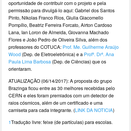
oportunidade de contribuir com o projeto e pela
permissão para divulgá-lo aqui: Gabriel dos Santos
Pinto, Nikolas Franco Rios, Giulia Giacomello
Pompílio, Beatriz Ferreira Forcato, Airton Cardoso
Lana, Ian Loron de Almeida, Giovanna Machado
Flores e João Pedro de Oliveira Silva, além dos
professores do COTUCA:
Prof. Me. Guilherme Araújo
Wood
(Dep. de Eletroeletrônica) e a
Profª. Drª. Ana
Paula Lima Barbosa
(Dep. de Ciências) que os
orientaram.
ATUALIZAÇÃO (06/14/2017): A proposta do grupo
Brazinga ficou entre as 30 melhores recebidas pelo
CERN e eles foram premiados com um detector de
raios cósmicos, além de um certificado e uma
camiseta para cada integrante. (
LINK DA NOTICIA
)
1
Tradução livre: feixe (de partículas) para escolas.