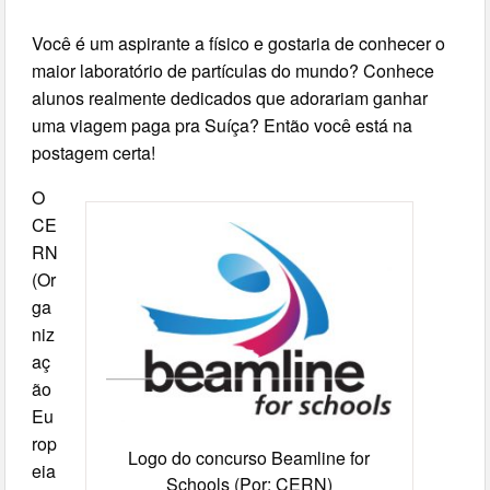
Você é um aspirante a físico e gostaria de conhecer o
maior laboratório de partículas do mundo? Conhece
alunos realmente dedicados que adorariam ganhar
uma viagem paga pra Suíça? Então você está na
postagem certa!
O
CE
RN
(Or
ga
niz
aç
ão
Eu
rop
Logo do concurso Beamline for
eia
Schools (Por: CERN)