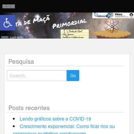
Abrir a barra de ferramentas
Torta de Maçã Primordial
Pesquisa
Posts recentes
Lendo gráficos sobre a COVID-19
Crescimento exponencial: Como ficar rico ou
contaminar multidões rapidamente