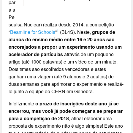
par
a a
Pe
squisa Nuclear) realiza desde 2014, a competição
1
“
Beamline for Schools
”
(BL4S). Neste,
grupos de
alunos do ensino médio entre 16 e 20 anos são
encorajados a propor um experimento usando um
acelerador de partículas
através de um pequeno
artigo (até 1000 palavras) e um vídeo de um minuto.
Dois times são escolhidos vencedores e estes
ganham uma viagem (até 9 alunos e 2 adultos) de
duas semanas para aprimorar o experimento e realizá-
lo junto a equipe do CERN em Genebra.
Infelizmente
o prazo de inscrições deste ano já se
encerrou, mas você já pode começar a se preparar
para a competição de 2018
, afinal elaborar uma
proposta de experimento não é algo simples! Este ano