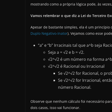
mostrando como a própria lógica pode, às vezes, 
Vamos relembrar o que diz a Lei do Terceiro Ex
Apesar de bastante simples, ela é um princípio d
Duplo Negativo-Inator
). Vejamos como esse pode
“a” e “b” Irracinais tal que a^b seja Raci
Seja a = √2 e b = √2.
√2^√2 é um número na forma a^b
√2^√2 é Racional ou Irracional
Se √2^√2 for Racional, o pro
Se √2^√2 for Irracional, ent
número Racional.
Observe que nenhum cálculo foi necessário par
dois casos, isso vai funcionar.