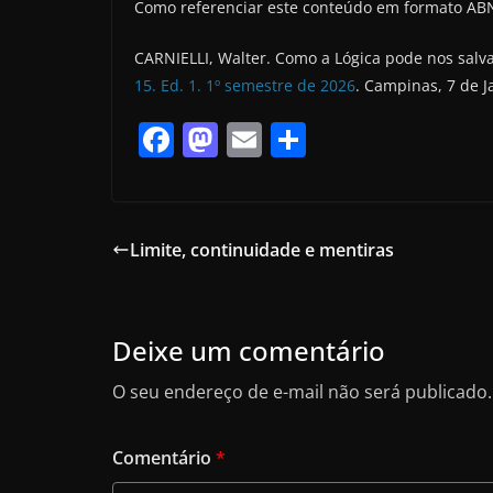
Como referenciar este conteúdo em formato AB
CARNIELLI, Walter. Como a Lógica pode nos salva
15. Ed. 1. 1º semestre de 2026
. Campinas, 7 de J
F
M
E
S
a
a
m
h
c
st
ai
ar
e
o
l
e
Limite, continuidade e mentiras
b
d
o
o
o
n
Deixe um comentário
k
O seu endereço de e-mail não será publicado.
Comentário
*