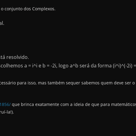
a o conjunto dos Complexos.
l.
stá resolvido.
olhemos a = i^i e b = -2i, logo a^b será da forma (i^i)^(-2i) =
essário para isso, mas também sequer sabemos quem deve ser o “
/1856/
que brinca exatamente com a ideia de que para matemáticos,
í-la!).