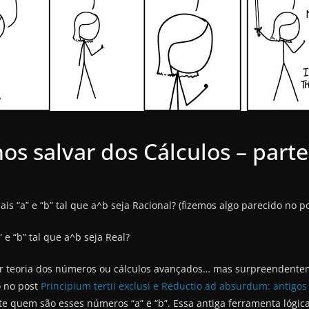
s salvar dos Cálculos – parte
s “a” e “b” tal que a^b seja Racional? (fizemos algo parecido no p
e “b” tal que a^b seja Real?
ir teoria dos números ou cálculos avançados… mas surpreendentem
o no post
Principium tertii exclusi e Reductio ad absurdum: antigos
 quem são esses números “a” e “b”. Essa antiga ferramenta lógic