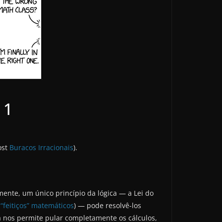
 1
ost
Buracos Irracionais
).
ente, um único princípio da lógica — a Lei do
 “feitiços” matemáticos
) — pode resolvê-los
a nos permite pular completamente os cálculos,