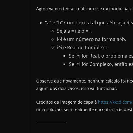
Agora vamos tentar replicar esse raciocínio par
“a” e “b” Complexos tal que a^b seja Rea
Seja a = i e b = i.
i^i é um número na forma a^b.
i^i é Real ou Complexo
Se i^i for Real, o problema e
Se i^i for Complexo, então esc
Observe que novamente, nenhum cálculo foi nec
algum dos dois casos, isso vai funcionar.
Créditos da imagem de capa à
https://xkcd.com
uma solução, sem realmente encontrá-la (e destru