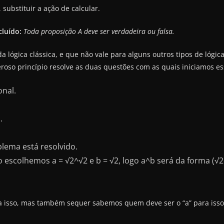
substituir a ação de calcular.
cluído:
Toda proposição A deve ser verdadeira ou falsa.
a lógica clássica, e que não vale para alguns outros tipos de lógi
roso princípio resolve as duas questões com as quais iniciamos ess
onal.
.
blema está resolvido.
ão escolhemos a = √2^√2 e b = √2, logo a^b será da forma (√
a isso, mas também sequer sabemos quem deve ser o “a” para iss