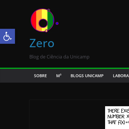
Abrir a barra de ferramentas
Zero
Blog de Ciência da Unicamp
SOBRE
M³
BLOGS UNICAMP
LABORA