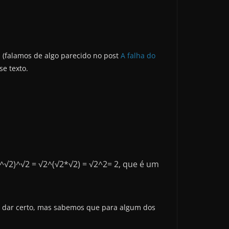
ca (falamos de algo parecido no post
A falha do
e texto.
2^√2)^√2 = √2^(√2*√2) = √2^2= 2, que é um
o dar certo, mas sabemos que para algum dos