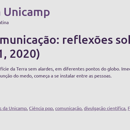
a Unicamp
atina
municação: reflexões sob
1, 2020)
rfície da Terra sem alardes, em diferentes pontos do globo. I
função do medo, começa a se instalar entre as pessoas.
as da Unicamp
,
Ciência pop
,
comunicação
,
divulgação científica
,