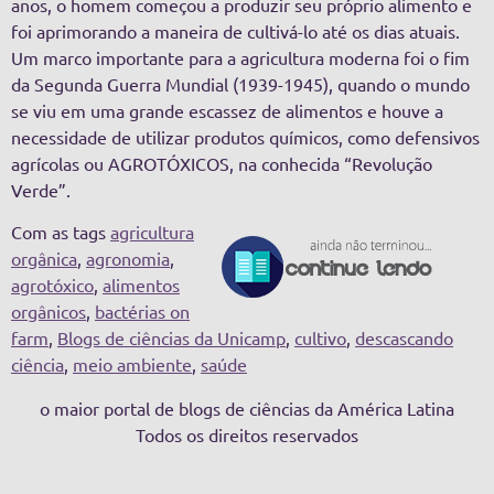
anos, o homem começou a produzir seu próprio alimento e
foi aprimorando a maneira de cultivá-lo até os dias atuais.
Um marco importante para a agricultura moderna foi o fim
da Segunda Guerra Mundial (1939-1945), quando o mundo
se viu em uma grande escassez de alimentos e houve a
necessidade de utilizar produtos químicos, como defensivos
agrícolas ou AGROTÓXICOS, na conhecida “Revolução
Verde”.
Com as tags
agricultura
orgânica
,
agronomia
,
agrotóxico
,
alimentos
orgânicos
,
bactérias on
farm
,
Blogs de ciências da Unicamp
,
cultivo
,
descascando
ciência
,
meio ambiente
,
saúde
o maior portal de blogs de ciências da América Latina
Todos os direitos reservados