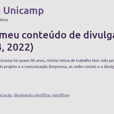
a Unicamp
atina
eu conteúdo de divulgaç
4, 2022)
icamp há quase 06 anos, minha rotina de trabalho tem sido pen
 projeto e a comunicação (imprensa, as redes sociais e a divulg
icação
,
divulgação científica
,
mindflow