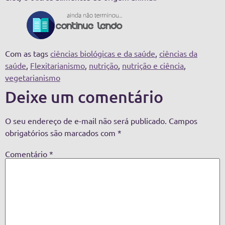
Com as tags
ciências biológicas e da saúde
,
ciências da
saúde
,
Flexitarianismo
,
nutrição
,
nutrição e ciência
,
vegetarianismo
Deixe um comentário
O seu endereço de e-mail não será publicado.
Campos
obrigatórios são marcados com
*
Comentário
*