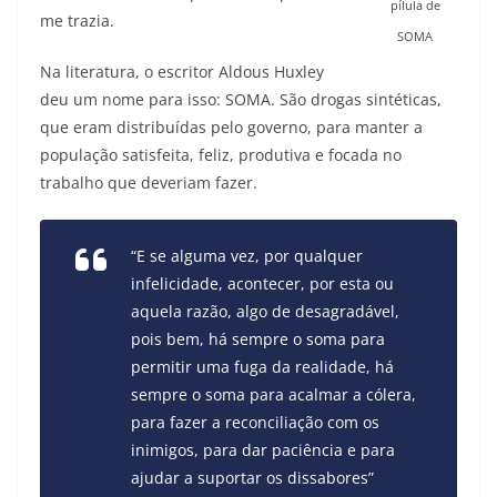
pílula de
me trazia.
SOMA
Na literatura, o escritor Aldous Huxley
deu um nome para isso: SOMA. São drogas sintéticas,
que eram distribuídas pelo governo, para manter a
população satisfeita, feliz, produtiva e focada no
trabalho que deveriam fazer.
“E se alguma vez, por qualquer
infelicidade, acontecer, por esta ou
aquela razão, algo de desagradável,
pois bem, há sempre o soma para
permitir uma fuga da realidade, há
sempre o soma para acalmar a cólera,
para fazer a reconciliação com os
inimigos, para dar paciência e para
ajudar a suportar os dissabores”