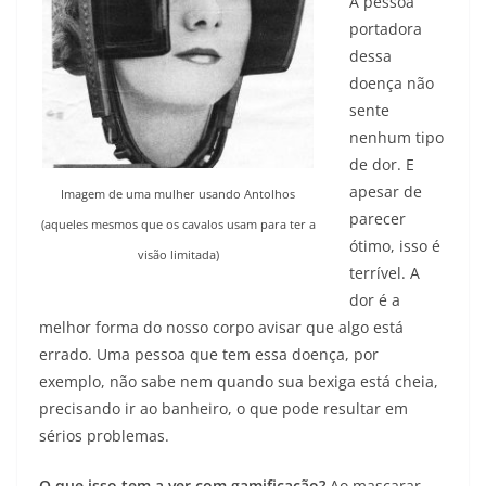
A pessoa
portadora
dessa
doença não
sente
nenhum tipo
de dor. E
apesar de
Imagem de uma mulher usando Antolhos
parecer
(aqueles mesmos que os cavalos usam para ter a
ótimo, isso é
visão limitada)
terrível. A
dor é a
melhor forma do nosso corpo avisar que algo está
errado. Uma pessoa que tem essa doença, por
exemplo, não sabe nem quando sua bexiga está cheia,
precisando ir ao banheiro, o que pode resultar em
sérios problemas.
O que isso tem a ver com gamificação?
Ao mascarar