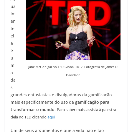
ua
lm
en
te,
el
a
é
u
m
Jane McGonigal no TED Global 2012. Fotografia de James D.
a
Davidson
da
s
grandes entusiastas e divulgadoras da gamificação,
mais especificamente do uso da
gamificação para
transformar o mundo
.
Para saber mais, assista à palestra
dela no TED clicando
aqui
Um de seus argumentos é que a vida não é tão