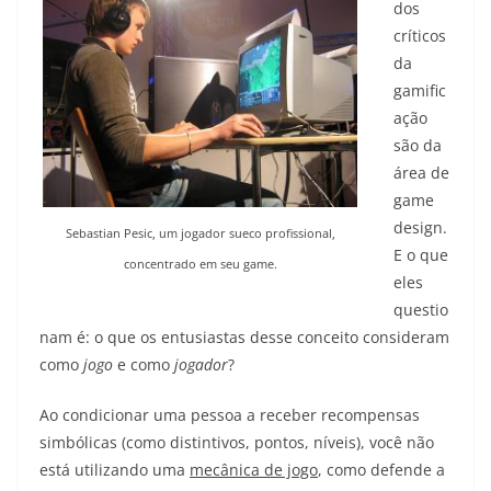
dos
críticos
da
gamific
ação
são da
área de
game
design.
Sebastian Pesic, um jogador sueco profissional,
E o que
concentrado em seu game.
eles
questio
nam é: o que os entusiastas desse conceito consideram
como
jogo
e como
jogador
?
Ao condicionar uma pessoa a receber recompensas
simbólicas (como distintivos, pontos, níveis), você não
está utilizando uma
mecânica de jogo
, como defende a