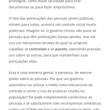
privilégios, como maior facilidade para tirar
documentos ou para fazer empréstimos.
O fato das pontuações das pessoas serem públicas,
visíveis para todos, provoca um controle social muito
poderoso. Imagine só: O governo chines não pune as
pessoas que têm pontuações baixas (ainda), mas ele
cria um mecanismo através do qual os próprios
cidadãos se
controlam
e se
punem
, exercendo pressão,
uns sobre os outros, para que mantenham suas
pontuações altas.
Essa é uma maneira genial, e perversa, de exercer
poder sobre as pessoas. Por que um governo
autoritário vai utilizar o medo como mecanismo de
controle e correr o riso de provocar revolta na
população? Ele pode simplesmente condicionar as
pessoas a se satisfazerem com recompensas simbólicas
(como um SOMA) em troca da subserviência delas, não