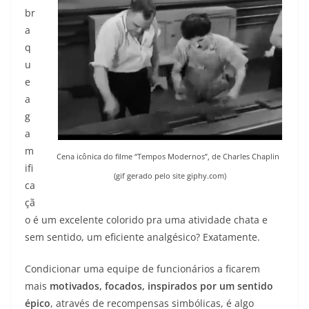
br
a
q
u
e
a
g
a
m
Cena icônica do filme “Tempos Modernos”, de Charles Chaplin
ifi
(gif gerado pelo site giphy.com)
ca
çã
o é um excelente colorido pra uma atividade chata e
sem sentido, um eficiente analgésico? Exatamente.
Condicionar uma equipe de funcionários a ficarem
mais
motivados, focados, inspirados por um sentido
épico
, através de recompensas simbólicas, é algo