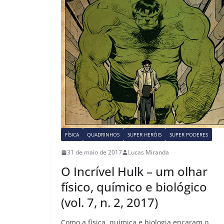
o
n
k
FÍSICA
QUADRINHOS
SUPER HERÓIS
SUPER PODERES
31 de maio de 2017
Lucas Miranda
O Incrível Hulk – um olhar
físico, químico e biológico
(vol. 7, n. 2, 2017)
Como a física, química e biologia encaram o