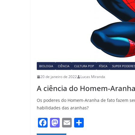
BIOLOGIA
CIÊNCIA
CULTURA POP
FÍSICA
SUPER PODERE
20 de janeiro de 2022
Lucas Miranda
A ciência do Homem-Aranh
Os poderes do Homem-Aranha de fato fazem senti
habilidades das aranhas?
F
M
E
S
a
a
m
h