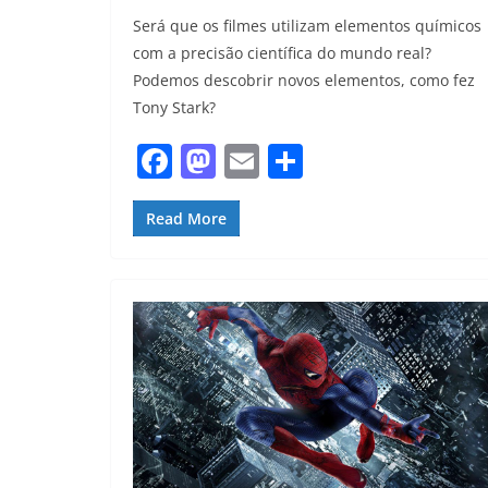
Será que os filmes utilizam elementos químicos
com a precisão científica do mundo real?
Podemos descobrir novos elementos, como fez
Tony Stark?
F
M
E
S
a
a
m
h
c
st
ai
ar
Read More
e
o
l
e
b
d
o
o
o
n
k