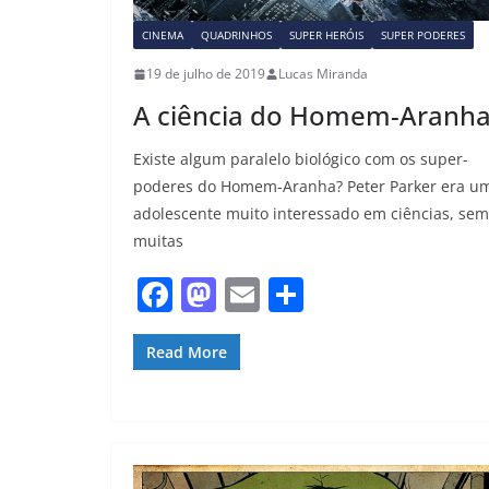
CINEMA
QUADRINHOS
SUPER HERÓIS
SUPER PODERES
19 de julho de 2019
Lucas Miranda
A ciência do Homem-Aranh
Existe algum paralelo biológico com os super-
poderes do Homem-Aranha? Peter Parker era u
adolescente muito interessado em ciências, sem
muitas
F
M
E
S
a
a
m
h
c
st
ai
ar
Read More
e
o
l
e
b
d
o
o