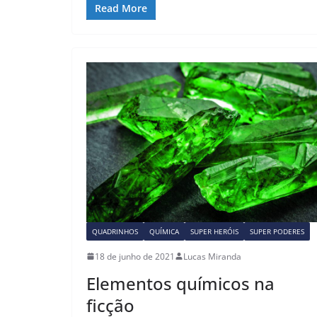
c
st
ai
ar
Read More
e
o
l
e
b
d
o
o
o
n
k
QUADRINHOS
QUÍMICA
SUPER HERÓIS
SUPER PODERES
18 de junho de 2021
Lucas Miranda
Elementos químicos na
ficção