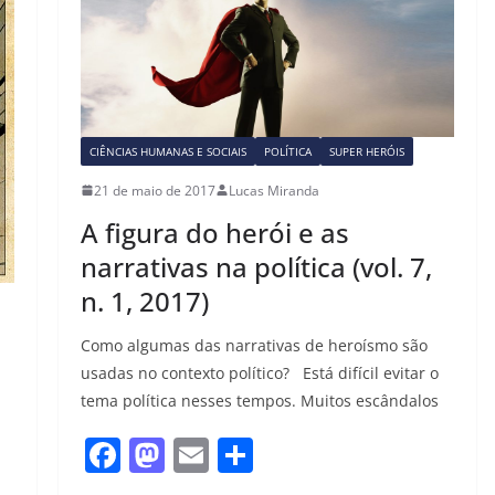
o
o
o
n
k
CIÊNCIAS HUMANAS E SOCIAIS
POLÍTICA
SUPER HERÓIS
21 de maio de 2017
Lucas Miranda
A figura do herói e as
narrativas na política (vol. 7,
n. 1, 2017)
Como algumas das narrativas de heroísmo são
usadas no contexto político? Está difícil evitar o
tema política nesses tempos. Muitos escândalos
F
M
E
S
a
a
m
h