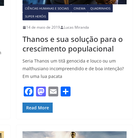
CIÊNCIAS HUMANAS E SOCIAIS
CINEMA
QUADRINHOS
SUPER HERÓIS
14 de maio de 2019
Lucas Miranda
a
Thanos e sua solução para o
crescimento populacional
m
Seria Thanos um titã genocida e louco ou um
malthusiano incompreendido e de boa intenção?
Em uma lua pacata
F
M
E
S
a
a
m
h
c
st
ai
ar
Read More
e
o
l
e
b
d