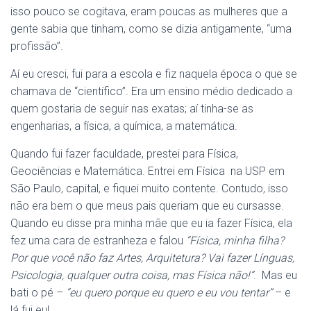
isso pouco se cogitava, eram poucas as mulheres que a
gente sabia que tinham, como se dizia antigamente, “uma
profissão”.
Aí eu cresci, fui para a escola e fiz naquela época o que se
chamava de “científico”. Era um ensino médio dedicado a
quem gostaria de seguir nas exatas; aí tinha-se as
engenharias, a física, a química, a matemática.
Quando fui fazer faculdade, prestei para Física,
Geociências e Matemática. Entrei em Física na USP em
São Paulo, capital, e fiquei muito contente. Contudo, isso
não era bem o que meus pais queriam que eu cursasse.
Quando eu disse pra minha mãe que eu ia fazer Física, ela
fez uma cara de estranheza e falou
“Física, minha filha?
Por que você não faz Artes, Arquitetura? Vai fazer Línguas,
Psicologia, qualquer outra coisa, mas Física não!”
. Mas eu
bati o pé –
“eu quero porque eu quero e eu vou tentar”
– e
lá fui eu!