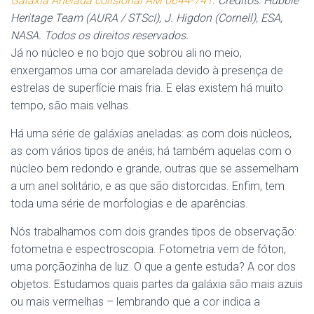
Galáxia Anelada colisional AM 0644-741
. Créditos: Hubble
Heritage Team (AURA / STScI), J. Higdon (Cornell), ESA,
NASA. Todos os direitos reservados.
Já no núcleo e no bojo que sobrou ali no meio,
enxergamos uma cor amarelada devido à presença de
estrelas de superfície mais fria. E elas existem há muito
tempo, são mais velhas.
Há uma série de galáxias aneladas: as com dois núcleos,
as com vários tipos de anéis; há também aquelas com o
núcleo bem redondo e grande, outras que se assemelham
a um anel solitário, e as que são distorcidas. Enfim, tem
toda uma série de morfologias e de aparências.
Nós trabalhamos com dois grandes tipos de observação:
fotometria e espectroscopia. Fotometria vem de fóton,
uma porçãozinha de luz. O que a gente estuda? A cor dos
objetos. Estudamos quais partes da galáxia são mais azuis
ou mais vermelhas – lembrando que a cor indica a