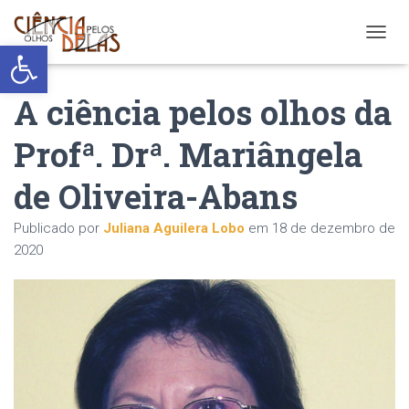
Abrir a barra de ferramentas
ALTER
A ciência pelos olhos da
Profª. Drª. Mariângela
de Oliveira-Abans
Publicado por
Juliana Aguilera Lobo
em
18 de dezembro de
2020