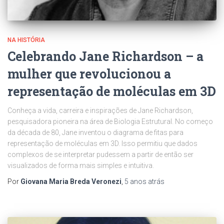
NA HISTÓRIA
Celebrando Jane Richardson – a
mulher que revolucionou a
representação de moléculas em 3D
Conheça a vida, carreira e inspirações de Jane Richardson,
pesquisadora pioneira na área de Biologia Estrutural. No começo
da década de 80, Jane inventou o diagrama de fitas para
representação de moléculas em 3D. Isso permitiu que dados
complexos de se interpretar pudessem a partir de então ser
visualizados de forma mais simples e intuitiva.
Por
Giovana Maria Breda Veronezi
,
5 anos
atrás