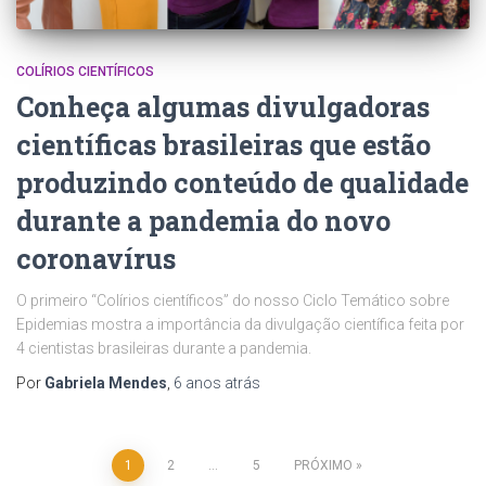
COLÍRIOS CIENTÍFICOS
Conheça algumas divulgadoras
científicas brasileiras que estão
produzindo conteúdo de qualidade
durante a pandemia do novo
coronavírus
O primeiro “Colírios científicos” do nosso Ciclo Temático sobre
Epidemias mostra a importância da divulgação científica feita por
4 cientistas brasileiras durante a pandemia.
Por
Gabriela Mendes
,
6 anos
atrás
1
2
…
5
PRÓXIMO