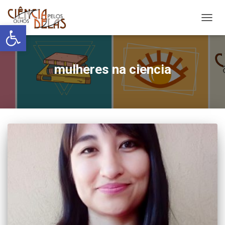
Abrir a barra de ferramentas
ALTER
mulheres na ciencia