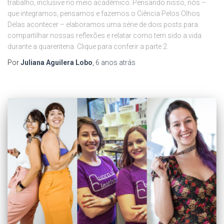
trabalho, inclusive no meio acadêmico. Pensando nisso, nós –
que integramos, pensamos e fazemos o Ciência Pelos Olhos
Delas acontecer – elaboramos uma série de dois posts para
compartilhar nossas reflexões e relatar como tem sido a vida
durante a quarentena. Clique para conferir a parte 2.
Por
Juliana Aguilera Lobo
,
6 anos
atrás