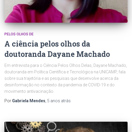
PELOS OLHOS DE
A ciência pelos olhos da
doutoranda Dayane Machado
Em entrevista para o Ciência Pelos Olhos Delas, Dayane Machado,
doutoranda em Política Científica e Tecnológica na UNICAMP, fala
sobre sua trajetória e as pesquisas que desenvolve acerca da
desinformação no contexto da pandemia de COVID-19 e do
movimento antivacinação.
Por
Gabriela Mendes
,
5 anos
atrás