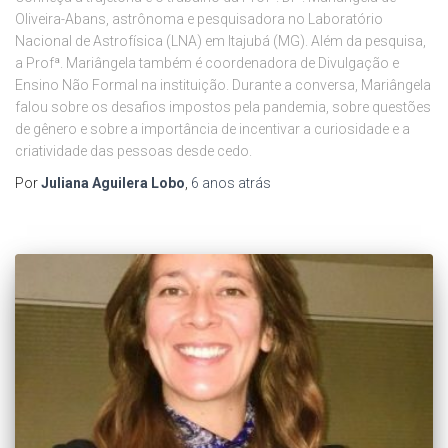
Oliveira-Abans, astrônoma e pesquisadora no Laboratório
Nacional de Astrofísica (LNA) em Itajubá (MG). Além da pesquisa,
a Profª. Mariângela também é coordenadora de Divulgação e
Ensino Não Formal na instituição. Durante a conversa, Mariângela
falou sobre os desafios impostos pela pandemia, sobre questões
de gênero e sobre a importância de incentivar a curiosidade e a
criatividade das pessoas desde cedo.
Por
Juliana Aguilera Lobo
,
6 anos
atrás