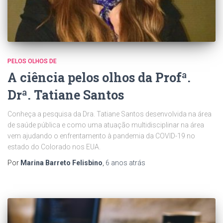
PELOS OLHOS DE
A ciência pelos olhos da Profª.
Drª. Tatiane Santos
Conheça a pesquisa da Dra. Tatiane Santos desenvolvida na área
de saúde pública e como uma atuação multidisciplinar na área
vem ajudando o enfrentamento à pandemia da COVID-19 no
estado do Colorado nos EUA.
Por
Marina Barreto Felisbino
,
6 anos
atrás