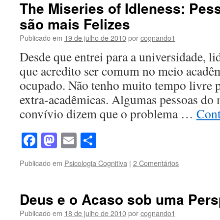
The Miseries of Idleness: Pe
são mais Felizes
Publicado em
19 de julho de 2010
por
cognando1
Desde que entrei para a universidade, 
que acredito ser comum no meio acadêm
ocupado. Não tenho muito tempo livre p
extra-acadêmicas. Algumas pessoas do 
convívio dizem que o problema …
Cont
Facebook
Mastodon
Email
Share
Publicado em
Psicologia Cognitiva
|
2 Comentários
Deus e o Acaso sob uma Persp
Publicado em
18 de julho de 2010
por
cognando1