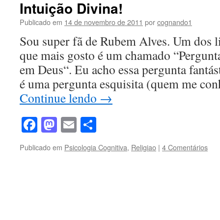
Intuição Divina!
Publicado em
14 de novembro de 2011
por
cognando1
Sou super fã de Rubem Alves. Um dos l
que mais gosto é um chamado “Pergunt
em Deus“. Eu acho essa pergunta fantás
é uma pergunta esquisita (quem me co
Continue lendo
→
Facebook
Mastodon
Email
Share
Publicado em
Psicologia Cognitiva
,
Religiao
|
4 Comentários