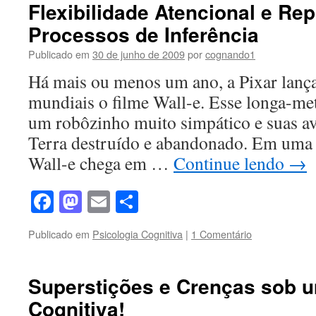
Flexibilidade Atencional e Re
Processos de Inferência
Publicado em
30 de junho de 2009
por
cognando1
Há mais ou menos um ano, a Pixar lanç
mundiais o filme Wall-e. Esse longa-m
um robôzinho muito simpático e suas a
Terra destruído e abandonado. Em uma d
Wall-e chega em …
Continue lendo
→
Facebook
Mastodon
Email
Share
Publicado em
Psicologia Cognitiva
|
1 Comentário
Superstições e Crenças sob 
Cognitiva!