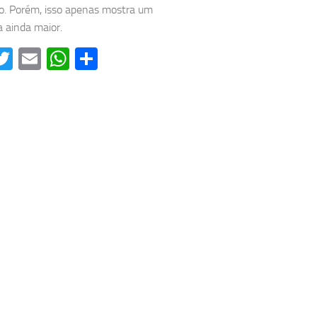
. Porém, isso apenas mostra um
 ainda maior.
acebook
Twitter
Email
WhatsApp
Share