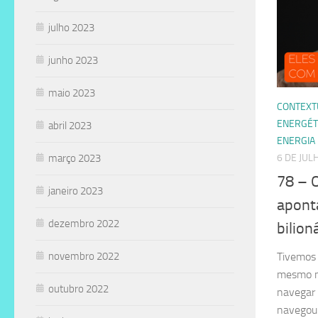
julho 2023
junho 2023
maio 2023
CONTEXT
ENERGÉT
abril 2023
ENERGIA
março 2023
6 DE JUL
78 – 
janeiro 2023
apont
dezembro 2022
bilion
novembro 2022
Tivemos
mesmo n
outubro 2022
navegar 
navegou 