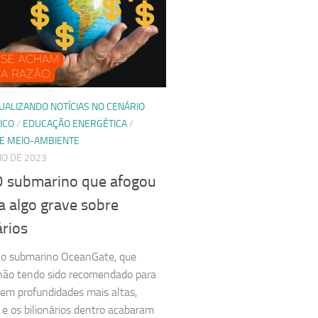
UALIZANDO NOTÍCIAS NO CENÁRIO
ICO
/
EDUCAÇÃO ENERGÉTICA
/
 E MEIO-AMBIENTE
HO DE 2023
O submarino que afogou
a algo grave sobre
ários
 o submarino OceanGate, que
ão tendo sido recomendado para
em profundidades mais altas,
e os bilionários dentro acabaram