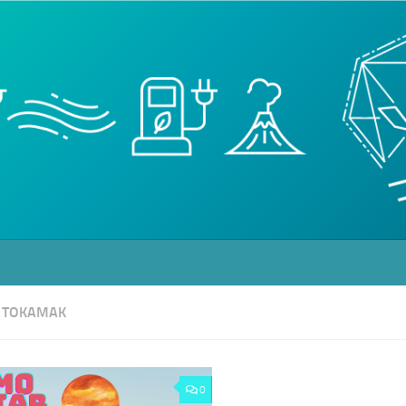
:
TOKAMAK
0