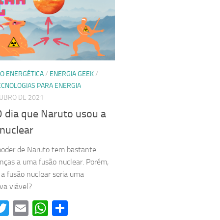
O ENERGÉTICA
/
ENERGIA GEEK
/
ECNOLOGIAS PARA ENERGIA
TUBRO DE 2021
O dia que Naruto usou a
 nuclear
poder de Naruto tem bastante
ças a uma fusão nuclear. Porém,
 a fusão nuclear seria uma
iva viável?
acebook
Twitter
Email
WhatsApp
Share