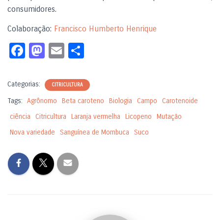
consumidores.
Colaboração:
Francisco Humberto Henrique
Fa
M
E
S
c
as
m
h
e
to
ail
ar
Categorias:
CITRICULTURA
b
d
e
Tags:
Agrônomo
Beta caroteno
Biologia
Campo
Carotenoide
o
o
ciência
Citricultura
Laranja vermelha
Licopeno
Mutação
o
n
Nova variedade
Sanguínea de Mombuca
Suco
k