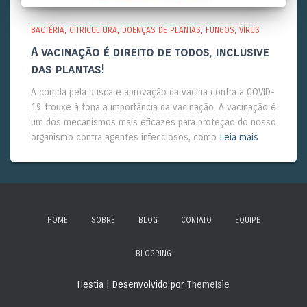
BACTÉRIA
CITRICULTURA
DOENÇAS DE PLANTAS
FUNGOS
VÍRUS
A vacinação é direito de todos, inclusive
das plantas!
A corrida pela busca e aprovação da vacina contra a COVID-
19 trouxe à tona a importância da vacinação. A vacinação é
um dos mecanismos mais eficazes para proteção do nosso
organismo contra agentes infecciosos, como
Leia mais
HOME
SOBRE
BLOG
CONTATO
EQUIPE
BLOGRING
Hestia | Desenvolvido por
ThemeIsle