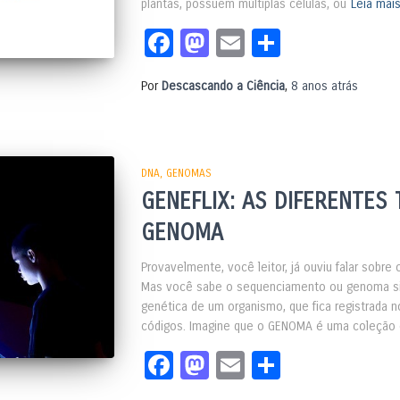
plantas, possuem múltiplas células, ou
Leia mai
Facebook
Mastodon
Email
Share
Por
Descascando a Ciência
,
8 anos
atrás
DNA
GENOMAS
GENEFLIX: AS DIFERENTE
GENOMA
Provavelmente, você leitor, já ouviu falar sob
Mas você sabe o sequenciamento ou genoma si
genética de um organismo, que fica registrada 
códigos. Imagine que o GENOMA é uma coleçã
Facebook
Mastodon
Email
Share