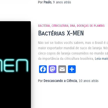
Por
Paulo
,
9 anos
atrás
BACTÉRIA
CITRICULTURA
DNA
DOENÇAS DE PLANTAS
Bactérias X-MEN
Não sei se todos vocês sabem, mas o Brasil é o 
maior exportador mundial de suco de laranja. N
cinco copos de laranja consumidos no mundo são
da importância da citricultura brasileira,
Leia mai
Facebook
Mastodon
Email
Share
Por
Descascando a Ciência
,
10 anos
atrás