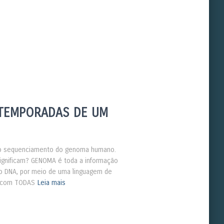
s
S TEMPORADAS DE UM
re o sequenciamento do genoma humano.
gnificam? GENOMA é toda a informação
no DNA, por meio de uma linguagem de
o com TODAS
Leia mais