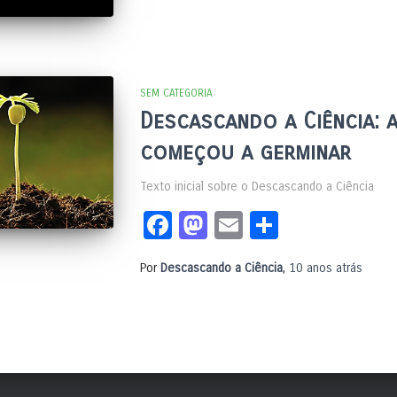
SEM CATEGORIA
Descascando a Ciência: 
começou a germinar
Texto inicial sobre o Descascando a Ciência
Facebook
Mastodon
Email
Share
Por
Descascando a Ciência
,
10 anos
atrás