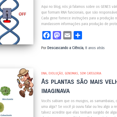
Aqui no blog, nós já falamos sobre os GENES v
que formam RNA funcionais, que são responsáve
Cada gene fornece instruções para a produção n
mandassem informações para produção de prot
Facebook
Mastodon
Email
Share
Por
Descascando a Ciência
,
8 anos
atrás
DNA
EVOLUÇÃO
GENOMAS
SEM CATEGORIA
As plantas são mais vel
imaginava
Vocês sabiam que os musgos, as samambaias, os 
uma alga? Se você já ouviu falar ou leu algo a r
talvez acredite que elas tenham surgido de alg