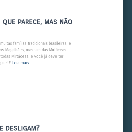
 que parece, mas não
as famílias tradicionais brasileiras, e
dos Magalhães, mas sim das Mirtáceas.
 todas Mirtáceas, e você já deve ter
gue! E
Leia mais
e desligam?