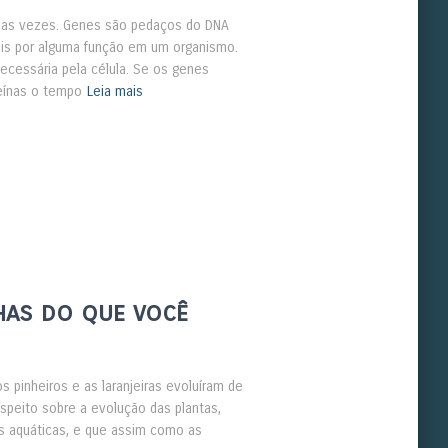
árias vezes. Genes são pedaços do DNA
is por alguma função em um organismo.
ecessária pela célula. Se os genes
eínas o tempo
Leia mais
has do que você
pinheiros e as laranjeiras evoluíram de
espeito sobre a evolução das plantas,
as aquáticas, e que assim como as