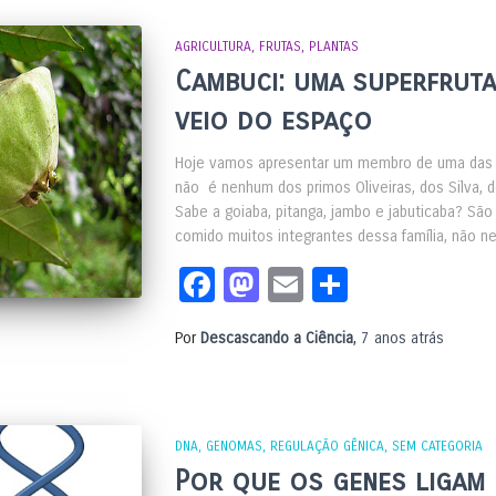
AGRICULTURA
FRUTAS
PLANTAS
Cambuci: uma superfruta
veio do espaço
Hoje vamos apresentar um membro de uma das muit
não é nenhum dos primos Oliveiras, dos Silva, 
Sabe a goiaba, pitanga, jambo e jabuticaba? São
comido muitos integrantes dessa família, não ne
Facebook
Mastodon
Email
Share
Por
Descascando a Ciência
,
7 anos
atrás
DNA
GENOMAS
REGULAÇÃO GÊNICA
SEM CATEGORIA
Por que os genes ligam 