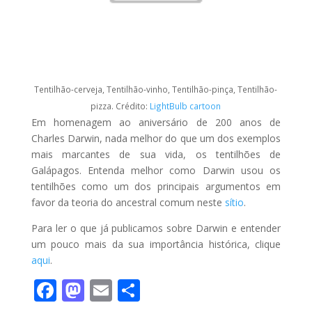
Tentilhão-cerveja, Tentilhão-vinho, Tentilhão-pinça, Tentilhão-
pizza. Crédito:
LightBulb cartoon
Em homenagem ao aniversário de 200 anos de
Charles Darwin, nada melhor do que um dos exemplos
mais marcantes de sua vida, os tentilhões de
Galápagos. Entenda melhor como Darwin usou os
tentilhões como um dos principais argumentos em
favor da teoria do ancestral comum neste
sítio
.
Para ler o que já publicamos sobre Darwin e entender
um pouco mais da sua importância histórica, clique
aqui
.
F
M
E
S