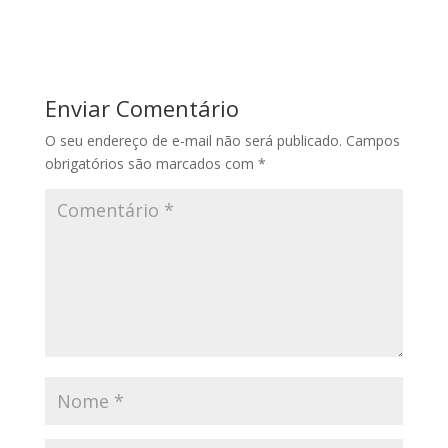
ac
as
m
h
e
to
ai
ar
b
d
l
e
o
o
Enviar Comentário
o
n
O seu endereço de e-mail não será publicado.
Campos
k
obrigatórios são marcados com
*