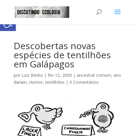
Abrir a barra de ferramentas
Descobertas novas
espécies de tentilhões
em Galápagos
por
Luiz Bento
|
fev 12, 2009
|
ancestral comum
,
ano
darwin
,
Humor
,
tentilhões
|
0 Comentários