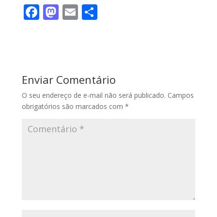
F
M
E
S
ac
as
m
h
e
to
ai
ar
b
d
l
e
o
o
Enviar Comentário
o
n
O seu endereço de e-mail não será publicado.
Campos
k
obrigatórios são marcados com
*