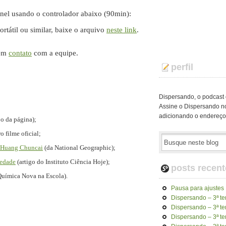
nel usando o controlador abaixo (90min):
ortátil ou similar, baixe o arquivo
neste link
.
 em
contato
com a equipe.
perfil
Dispersando, o podcast o
Assine o Dispersando no
adicionando o endereç
po da página);
o filme oficial;
Huang Chuncai
(da National Geographic);
iedade
(artigo do Instituto Ciência Hoje);
posts recent
Química Nova na Escola).
Pausa para ajustes
Dispersando – 3ª t
Dispersando – 3ª t
Dispersando – 3ª t