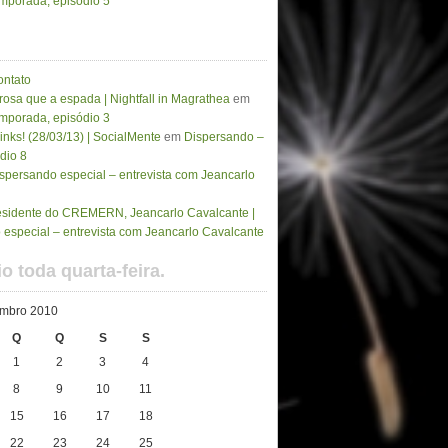
emporada, episódio 5
ontato
osa que a espada | Nightfall in Magrathea
em
emporada, episódio 3
inks! (28/03/13) | SocialMente
em
Dispersando –
dio 8
spersando especial – entrevista com Jeancarlo
residente do CREMERN, Jeancarlo Cavalcante |
especial – entrevista com Jeancarlo Cavalcante
o toda quarta-feira.
embro 2010
Q
Q
S
S
1
2
3
4
8
9
10
11
15
16
17
18
22
23
24
25