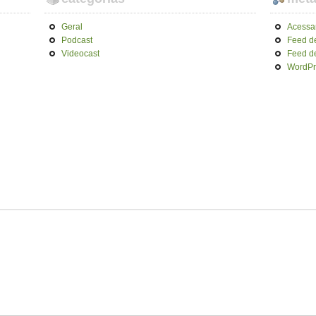
Geral
Acessa
Podcast
Feed d
Videocast
Feed d
WordPr