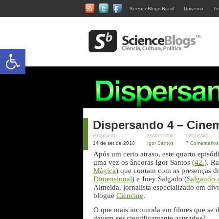
ScienceBlogs Brasil
Universo
Te
Abrir a barra de ferramentas
Dispersando 4 – Cine
PUBLICADO
ESCRITO POR
DISCUSSÃO
14 de set de 2010
Igor Santos
7 Comentários
Após um certo atraso, este quarto episód
uma vez os âncoras Igor Santos (
42.
), Ra
Mágica
) que contam com as presenças 
Dimensional
) e Joey Salgado (
Salgando 
Almeida, jornalista especializado em div
blogue
Ciencine
.
O que mais incomoda em filmes que se di
devem ser cientificamente acurados?