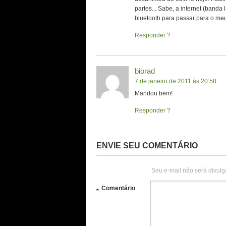
partes... Sabe, a internet (banda
bluetooth para passar para o meu c
Responder
biorad
7 de janeiro de 2011 às 20:58
Mandou bem!
Responder
ENVIE SEU COMENTÁRIO
Seu e-mail não será divulg
Comentário
*