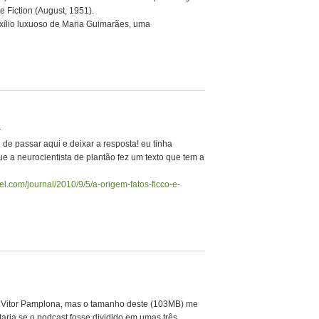
e Fiction (August, 1951).
xílio luxuoso de Maria Guimarães, uma
1
de passar aqui e deixar a resposta! eu tinha
ue a neurocientista de plantão fez um texto que tem a
.com/journal/2010/9/5/a-origem-fatos-ficco-e-
o Vitor Pamplona, mas o tamanho deste (103MB) me
taria se o podcast fosse dividido em umas três