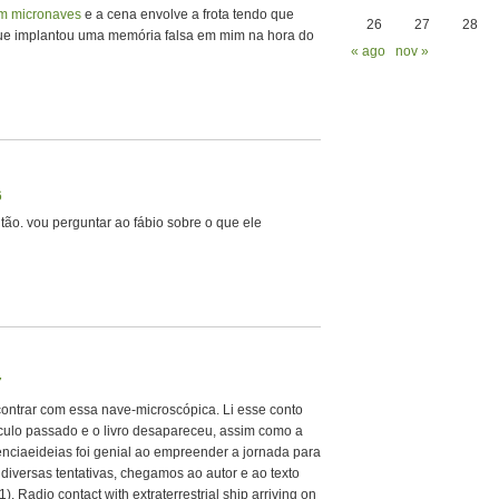
om micronaves
e a cena envolve a frota tendo que
26
27
28
que implantou uma memória falsa em mim na hora do
« ago
nov »
6
ntão. vou perguntar ao fábio sobre o que ele
7
contrar com essa nave-microscópica. Li esse conto
ulo passado e o livro desapareceu, assim como a
nciaeideias foi genial ao empreender a jornada para
 diversas tentativas, chegamos ao autor e ao texto
51). Radio contact with extraterrestrial ship arriving on