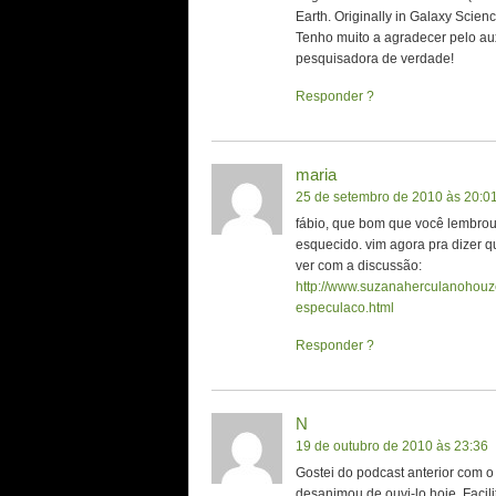
Earth. Originally in Galaxy Scienc
Tenho muito a agradecer pelo au
pesquisadora de verdade!
Responder
maria
25 de setembro de 2010 às 20:0
fábio, que bom que você lembrou 
esquecido. vim agora pra dizer q
ver com a discussão:
http://www.suzanaherculanohouzel
especulaco.html
Responder
N
19 de outubro de 2010 às 23:36
Gostei do podcast anterior com 
desanimou de ouvi-lo hoje. Facili