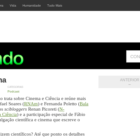
rra
Vida
Humanidade
Tudo Mais
CON
ma
ANTERIOR
←
CATEGORIAS
Podcast
io trata sobre Cinema e Ciência e reúne mais
fael Soares (
RNAm
) e Fernanda Poletto (
Bala
dos
scibloggers
Renan Picoreti (
N-
a Ciência
) e a participação especial de Fábio
ulgação científica e cinema que escreve o
zem científicos? Até que ponto os detalhes