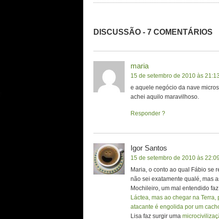
DISCUSSÃO - 7 COMENTÁRIOS
maria
15 de setembro de 2010 às 21:1
e aquele negócio da nave micro
achei aquilo maravilhoso.
Responder
Igor Santos
15 de setembro de 2010 às 22:0
Maria, o conto ao qual Fábio se r
não sei exatamente qualé, mas a
Mochileiro, um mal entendido fa
Láctea, mas ao chegar na Terra, p
atacante é engolida por um cach
Lisa faz surgir uma
microciviliza