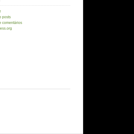
r
e posts
e comentários
ess.org