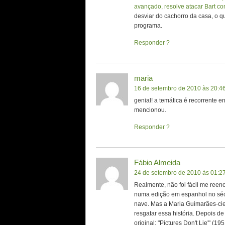
avançado, resolve atacar Bart c
desviar do cachorro da casa, o 
programa.
Responder
maria
16 de setembro de 2010 às 20:4
genial! a temática é recorrente e
mencionou.
Responder
Fábio Almeida
24 de setembro de 2010 às 01:2
Realmente, não foi fácil me reen
numa edição em espanhol no séc
nave. Mas a Maria Guimarães-cie
resgatar essa história. Depois de
original: "Pictures Don't Lie'" (19