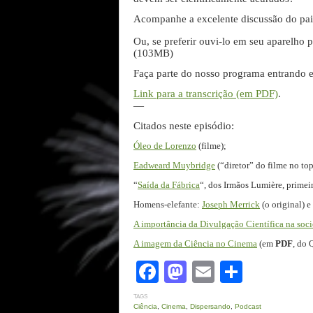
Acompanhe a excelente discussão do pai
Ou, se preferir ouvi-lo em seu aparelho p
(103MB)
Faça parte do nosso programa entrando
Link para a transcrição (em PDF)
.
—
Citados neste episódio:
Óleo de Lorenzo
(filme);
Eadweard Muybridge
(“diretor” do filme no to
“
Saída da Fábrica
“, dos Irmãos Lumière, primeir
Homens-elefante:
Joseph Merrick
(o original) e
A importância da Divulgação Científica na soc
A imagem da Ciência no Cinema
(em
PDF
, do 
Facebook
Mastodon
Email
Share
TAGS
Ciência
,
Cinema
,
Dispersando
,
Podcast