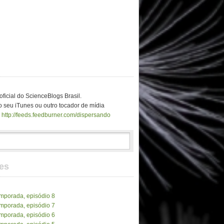
ficial do ScienceBlogs Brasil.
 seu iTunes ou outro tocador de mídia
o
http://feeds.feedburner.com/dispersando
es
emporada, episódio 8
emporada, episódio 7
emporada, episódio 6