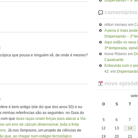
Dispersando – 3ª t
comentários
nilton moraes
em
C
A pena é mais poder
Dispersando – 2ª t
Aqui estão os seus l
3
3ª temporada, episó
Ivone Ribeiro
em
Di
scópica que pousa e ninguém vê, de onde é mesmo?
Cavalcante
Entrevista com o p
42.
em
Dispersando 
novo episódi
set
9
D
S
T
efere é bem antigo (ele diz que dos anos 50) e eu
s minhas referências são as seguintes: no Guia do
z com que
duas raças unam forças para atacar a Via
5
6
7
or um erro de cálculo dimensional, toda a frota
12
13
14
orro
. Já nos Simpsons, um projeto de ciências de
ção que, ao chegar num estágio tecnológico
19
20
21