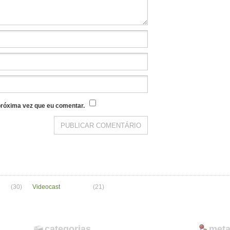
róxima vez que eu comentar.
(30)
Videocast
(21)
categorias
met