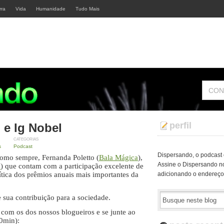
rra
Vida
Humanidade
Tudo Mais
CON
perfil
 e Ig Nobel
CATEGORIAS
s
Podcast
Dispersando, o podcast o
como sempre, Fernanda Poletto (
Bala Mágica
),
Assine o Dispersando no
m
) que contam com a participação excelente de
ítica dos prêmios anuais mais importantes da
adicionando o endereç
 sua contribuição para a sociedade.
com os dos nossos blogueiros e se junte ao
50min):