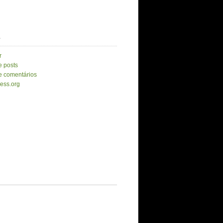
a
r
e posts
e comentários
ess.org