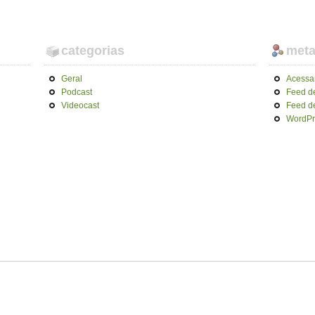
categorias
met
Geral
Acessa
Podcast
Feed d
Videocast
Feed d
WordPr