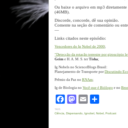
Ou baixe o arquivo em mp3 diretamente
(46MB).
Discorde, concorde, dê sua opinião.
Comente na seção de comentário ou ent
—
Links citados neste episódio:
Vencedores do Ig Nobel de 2000
;
“Detecção da rotação terrestre por giroscópio 
Geim
e H. A. M. S. ter
Tisha
;
Ig Nobels no ScienceBlogs Brasil:
Planejamento de Transporte por
Discutindo Ec
Prêmio da Paz no
RNAm
;
Ig de Biologia no
Você que é Biólogo
e no
Bron
Facebook
Mastodon
Email
Share
TAGS
Ciência
,
Dispersando
,
Ignobel
,
Nobel
,
Podcast