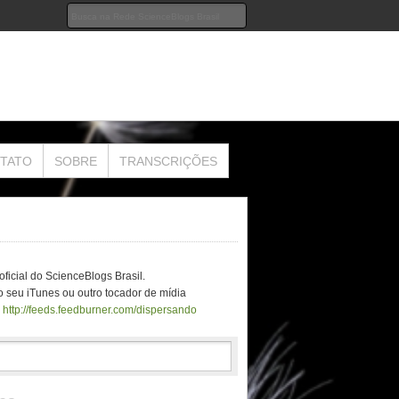
TATO
SOBRE
TRANSCRIÇÕES
ficial do ScienceBlogs Brasil.
 seu iTunes ou outro tocador de mídia
o
http://feeds.feedburner.com/dispersando