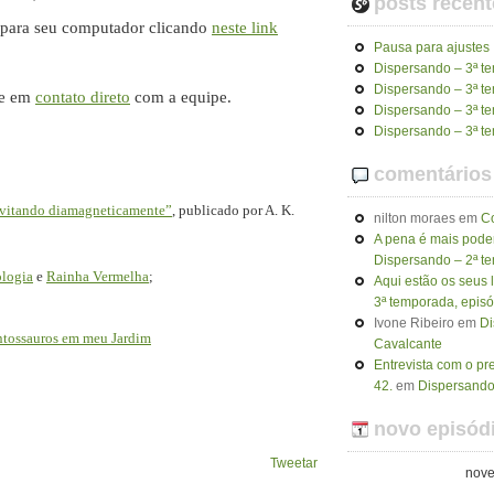
posts recent
 para seu computador clicando
neste link
Pausa para ajustes
Dispersando – 3ª t
Dispersando – 3ª t
re em
contato direto
com a equipe.
Dispersando – 3ª t
Dispersando – 3ª t
comentários
levitando diamagneticamente”
, publicado por A. K.
nilton moraes
em
C
A pena é mais poder
Dispersando – 2ª t
ologia
e
Rainha Vermelha
;
Aqui estão os seus l
3ª temporada, episó
Ivone Ribeiro
em
Di
tossauros em meu Jardim
Cavalcante
Entrevista com o p
42.
em
Dispersando 
novo episódi
Tweetar
nov