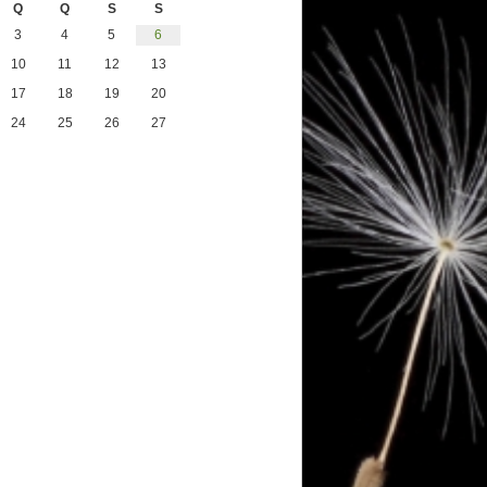
Q
Q
S
S
3
4
5
6
10
11
12
13
17
18
19
20
24
25
26
27