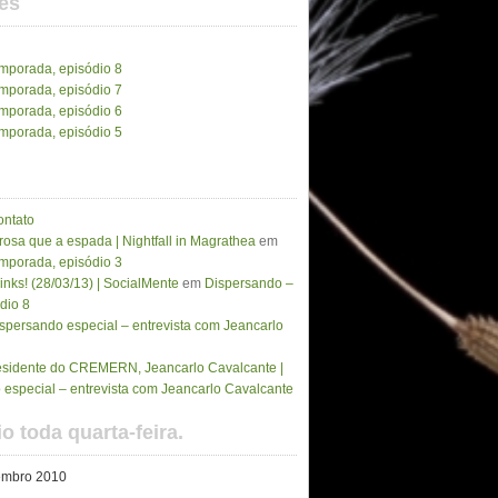
es
emporada, episódio 8
emporada, episódio 7
emporada, episódio 6
emporada, episódio 5
ontato
osa que a espada | Nightfall in Magrathea
em
emporada, episódio 3
inks! (28/03/13) | SocialMente
em
Dispersando –
dio 8
spersando especial – entrevista com Jeancarlo
residente do CREMERN, Jeancarlo Cavalcante |
especial – entrevista com Jeancarlo Cavalcante
o toda quarta-feira.
embro 2010