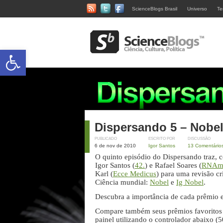
ScienceBlogs Brasil
Universo
Te
Abrir a barra de ferramentas
Dispersando 5 – Nobel
PUBLICADO
ESCRITO POR
DISCUSSÃO
6 de nov de 2010
Igor Santos
13 Comentário
O quinto episódio do Dispersando traz, 
Igor Santos (
42.
) e Rafael Soares (
RNA
Karl (
Ecce Medicus
) para uma revisão cr
Ciência mundial:
Nobel
e
Ig Nobel
.
Descubra a importância de cada prêmio e
Compare também seus prêmios favoritos 
painel utilizando o controlador abaixo (