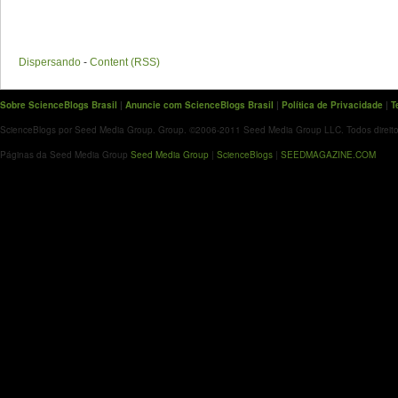
Dispersando
-
Content (RSS)
Sobre ScienceBlogs Brasil
|
Anuncie com ScienceBlogs Brasil
|
Política de Privacidade
|
T
ScienceBlogs por Seed Media Group. Group. ©2006-2011 Seed Media Group LLC. Todos direito
Páginas da Seed Media Group
Seed Media Group
|
ScienceBlogs
|
SEEDMAGAZINE.COM