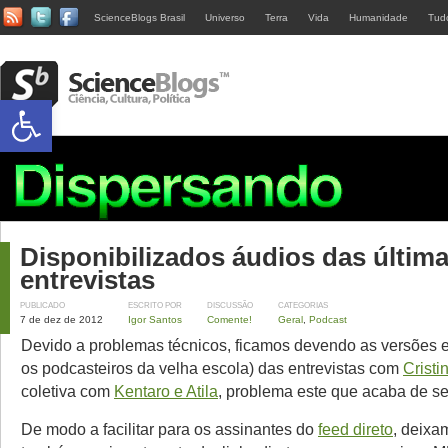
ScienceBlogs Brasil
Universo
Terra
Vida
Humanidade
Tud
Abrir a barra de ferramentas
Disponibilizados áudios das últim
entrevistas
PUBLICADO
ESCRITO POR
DISCUSSÃO
CATEGORIAS
7 de dez de 2012
Igor Santos
Comente!
Geral
,
Podcast
Devido a problemas técnicos, ficamos devendo as versões 
os podcasteiros da velha escola) das entrevistas com
Cristi
coletiva com
Kentaro e Atila
, problema este que acaba de se
De modo a facilitar para os assinantes do
feed direto
, deixa