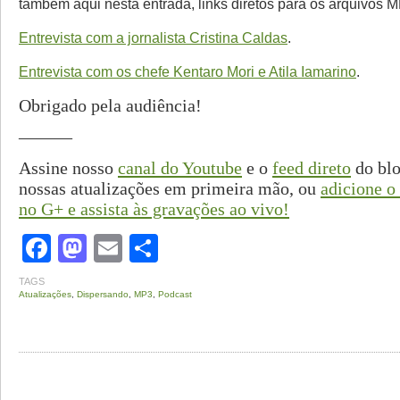
também aqui nesta entrada, links diretos para os arquivos 
Entrevista com a jornalista Cristina Caldas
.
Entrevista com os chefe Kentaro Mori e Atila Iamarino
.
Obrigado pela audiência!
———
Assine nosso
canal do Youtube
e o
feed direto
do blo
nossas atualizações em primeira mão, ou
adicione o
no G+ e assista às gravações ao vivo!
Facebook
Mastodon
Email
Share
TAGS
Atualizações
,
Dispersando
,
MP3
,
Podcast