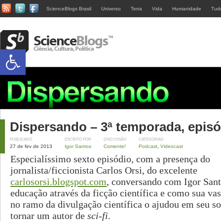
ScienceBlogs Brasil
Universo
Terra
Vida
Humanidade
Tud
Abrir a barra de ferramentas
Dispersando – 3ª temporada, episó
PUBLICADO
ESCRITO POR
DISCUSSÃO
CATEGORIAS
27 de fev de 2013
Igor Santos
Comente!
Podcast
,
Videocast
Especialíssimo sexto episódio, com a presença do
jornalista/ficcionista Carlos Orsi, do excelente
carlosorsi.blogspot.com
, conversando com Igor Sant
educação através da ficção científica e como sua vas
no ramo da divulgação científica o ajudou em seu s
tornar um autor de
sci-fi
.