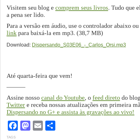
Visitem seu blog e
comprem seus livros
. Tudo que e
a pena ser lido.
Para a versão em áudio, use o controlador abaixo o
link
para baixá-la em mp3. (38,7 MB)
Download:
Dispersando_S03E06_-_Carlos_Orsi.mp3
Até quarta-feira que vem!
———
Assine nosso
canal do Youtube
, o
feed direto
do blog
Twitter
e receba nossas atualizações em primeira m
Dispersando no G+ e assista às gravações ao vivo!
Facebook
Mastodon
Email
Share
TAGS