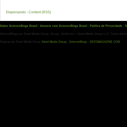
Dispersando
-
Content (RSS)
Sobre ScienceBlogs Brasil
|
Anuncie com ScienceBlogs Brasil
|
Política de Privacidade
|
T
ScienceBlogs por Seed Media Group. Group. ©2006-2011 Seed Media Group LLC. Todos direito
Páginas da Seed Media Group
Seed Media Group
|
ScienceBlogs
|
SEEDMAGAZINE.COM