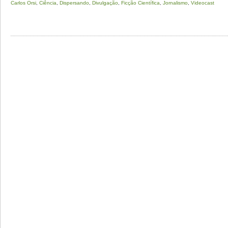
Carlos Orsi
,
Ciência
,
Dispersando
,
Divulgação
,
Ficção Científica
,
Jornalismo
,
Videocast