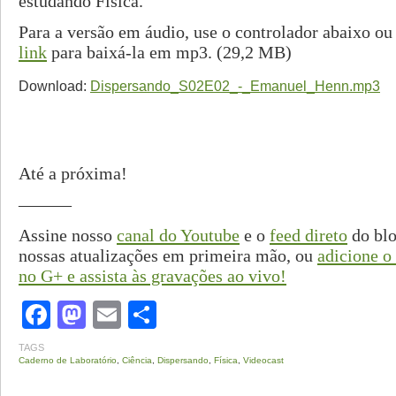
estudando Física.
Para a versão em áudio, use o controlador abaixo o
link
para baixá-la em mp3. (29,2 MB)
Download:
Dispersando_S02E02_-_Emanuel_Henn.mp3
Até a próxima!
———
Assine nosso
canal do Youtube
e o
feed direto
do blo
nossas atualizações em primeira mão, ou
adicione o
no G+ e assista às gravações ao vivo!
Facebook
Mastodon
Email
Share
TAGS
Caderno de Laboratório
,
Ciência
,
Dispersando
,
Física
,
Videocast