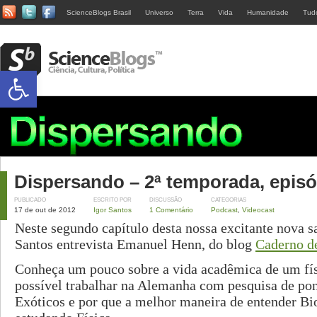
ScienceBlogs Brasil
Universo
Terra
Vida
Humanidade
Tud
Abrir a barra de ferramentas
Dispersando – 2ª temporada, episó
PUBLICADO
ESCRITO POR
DISCUSSÃO
CATEGORIAS
17 de out de 2012
Igor Santos
1 Comentário
Podcast
,
Videocast
Neste segundo capítulo desta nossa excitante nova s
Santos entrevista Emanuel Henn, do blog
Caderno d
Conheça um pouco sobre a vida acadêmica de um fí
possível trabalhar na Alemanha com pesquisa de p
Exóticos e por que a melhor maneira de entender Bi