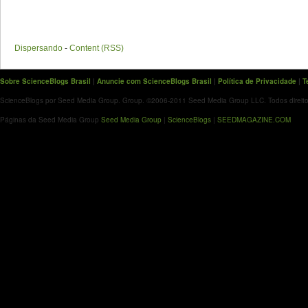
Dispersando
-
Content (RSS)
Sobre ScienceBlogs Brasil
|
Anuncie com ScienceBlogs Brasil
|
Política de Privacidade
|
T
ScienceBlogs por Seed Media Group. Group. ©2006-2011 Seed Media Group LLC. Todos direito
Páginas da Seed Media Group
Seed Media Group
|
ScienceBlogs
|
SEEDMAGAZINE.COM