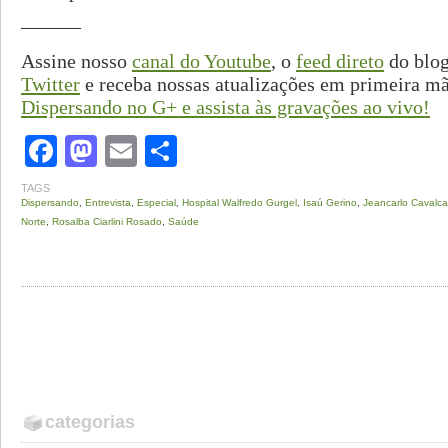
———
Assine nosso
canal do Youtube
, o
feed direto
do blog
Twitter
e receba nossas atualizações em primeira m
Dispersando no G+ e assista às gravações ao vivo!
Facebook
Mastodon
Email
Share
TAGS
Dispersando
,
Entrevista
,
Especial
,
Hospital Walfredo Gurgel
,
Isaú Gerino
,
Jeancarlo Cavalca
Norte
,
Rosalba Ciarlini Rosado
,
Saúde
categorias