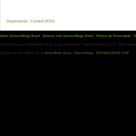
Dispersando
-
Content (RSS)
Sobre ScienceBlogs Brasil
|
Anuncie com ScienceBlogs Brasil
|
Política de Privacidade
|
T
ScienceBlogs por Seed Media Group. Group. ©2006-2011 Seed Media Group LLC. Todos direito
Páginas da Seed Media Group
Seed Media Group
|
ScienceBlogs
|
SEEDMAGAZINE.COM