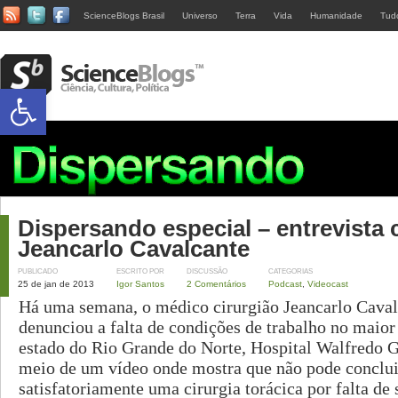
ScienceBlogs Brasil
Universo
Terra
Vida
Humanidade
Tud
Abrir a barra de ferramentas
Dispersando especial – entrevista
Jeancarlo Cavalcante
PUBLICADO
ESCRITO POR
DISCUSSÃO
CATEGORIAS
25 de jan de 2013
Igor Santos
2 Comentários
Podcast
,
Videocast
Há uma semana, o médico cirurgião Jeancarlo Caval
denunciou a falta de condições de trabalho no maior
estado do Rio Grande do Norte, Hospital Walfredo G
meio de um vídeo onde mostra que não pode conclui
satisfatoriamente uma cirurgia torácica por falta de 