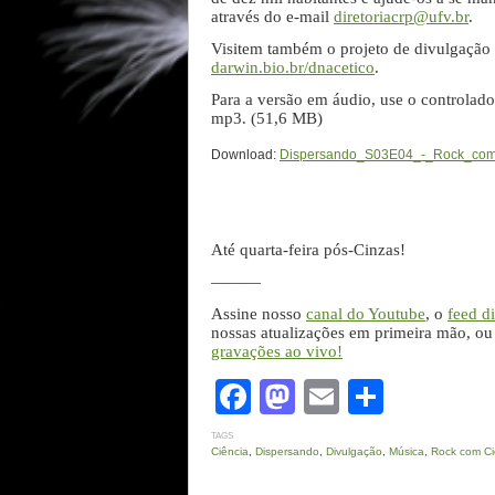
através do e-mail
diretoriacrp@ufv.br
.
Visitem também o projeto de divulgação
darwin.bio.br/dnacetico
.
Para a versão em áudio, use o controlad
mp3. (51,6 MB)
Download:
Dispersando_S03E04_-_Rock_com
Até quarta-feira pós-Cinzas!
———
Assine nosso
canal do Youtube
, o
feed di
nossas atualizações em primeira mão, o
gravações ao vivo!
Facebook
Mastodon
Email
Share
TAGS
Ciência
,
Dispersando
,
Divulgação
,
Música
,
Rock com Ci