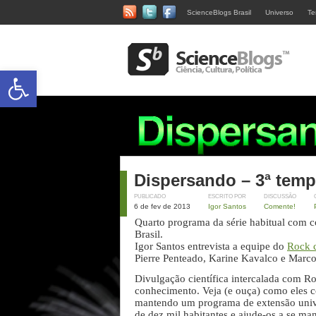
ScienceBlogs Brasil
Universo
Te
Abrir a barra de ferramentas
Dispersando – 3ª temp
PUBLICADO
ESCRITO POR
DISCUSSÃO
6 de fev de 2013
Igor Santos
Comente!
Quarto programa da série habitual com c
Brasil.
Igor Santos entrevista a equipe do
Rock 
Pierre Penteado, Karine Kavalco e Marco
Divulgação científica intercalada com Ro
conhecimento. Veja (e ouça) como eles 
mantendo um programa de extensão unive
de dez mil habitantes e ajude-os a se 