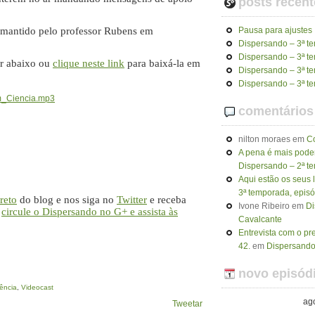
posts recent
 mantido pelo professor Rubens em
Pausa para ajustes
Dispersando – 3ª t
Dispersando – 3ª t
or abaixo ou
clique neste link
para baixá-la em
Dispersando – 3ª t
Dispersando – 3ª t
_Ciencia.mp3
comentários
nilton moraes
em
C
A pena é mais poder
Dispersando – 2ª t
Aqui estão os seus l
3ª temporada, episó
reto
do blog e nos siga no
Twitter
e receba
Ivone Ribeiro
em
Di
u
circule o Dispersando no G+ e assista às
Cavalcante
Entrevista com o p
42.
em
Dispersando 
novo episódi
ência
,
Videocast
ag
Tweetar