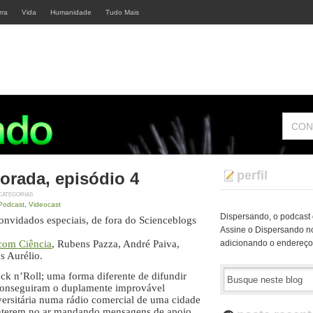
rra
Vida
Humanidade
Tudo Mais
CON
perfil
orada, episódio 4
CATEGORIAS
Podcast
,
Videocast
Dispersando, o podcast o
onvidados especiais, de fora do Scienceblogs
Assine o Dispersando no
com Ciência
, Rubens Pazza, André Paiva,
adicionando o endereç
s Aurélio.
ck n’Roll; uma forma diferente de difundir
conseguiram o duplamente improvável
rsitária numa rádio comercial de uma cidade
manterem no ar mandando mensagens de apoio