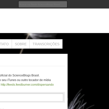
TATO
SOBRE
TRANSCRIÇÕES
ficial do ScienceBlogs Brasil.
 seu iTunes ou outro tocador de mídia
o
http://feeds.feedburner.com/dispersando