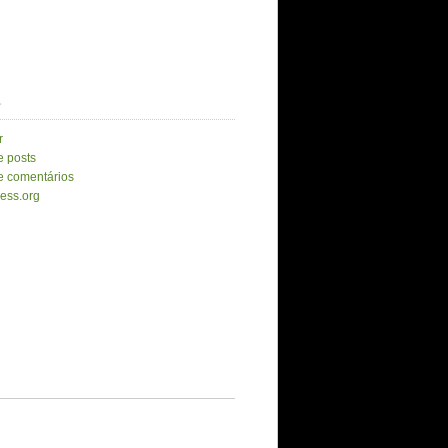
a
r
e posts
e comentários
ess.org