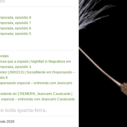
es
emporada, episódio 8
emporada, episódio 7
emporada, episódio 6
emporada, episódio 5
ontato
osa que a espada | Nightfall in Magrathea
em
emporada, episódio 3
inks! (28/03/13) | SocialMente
em
Dispersando –
dio 8
spersando especial – entrevista com Jeancarlo
residente do CREMERN, Jeancarlo Cavalcante |
especial – entrevista com Jeancarlo Cavalcante
o toda quarta-feira.
osto 2026