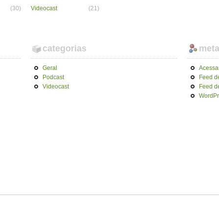
(30)
Videocast
(21)
categorias
met
Geral
Acessa
Podcast
Feed d
Videocast
Feed d
WordPr