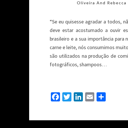
Oliveira And Rebecca 
“Se eu quisesse agradar a todos, nã
deve estar acostumado a ouvir es
brasileiro e a sua importância para 
carne e leite, nós consumimos muito
são utilizados na produção de comi
fotográficos, shampoos…
Fa
T
Li
E
S
ce
wi
n
m
h
b
tt
ke
ai
ar
o
er
dI
l
e