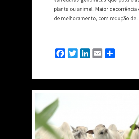
planta ou animal. Maior decorrência
de melhoramento, com redução d
Fa
T
Li
E
S
ce
wi
n
m
h
b
tt
ke
ai
ar
o
er
dI
l
e
o
n
k