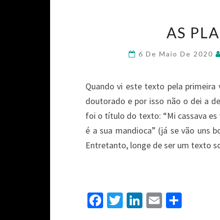
AS PL
6 De Maio De 2020
Quando vi este texto pela primeira
doutorado e por isso não o dei a 
foi o título do texto: “Mi cassava e
é a sua mandioca” (já se vão uns 
Entretanto, longe de ser um texto 
Fa
T
Li
E
S
ce
wi
n
m
h