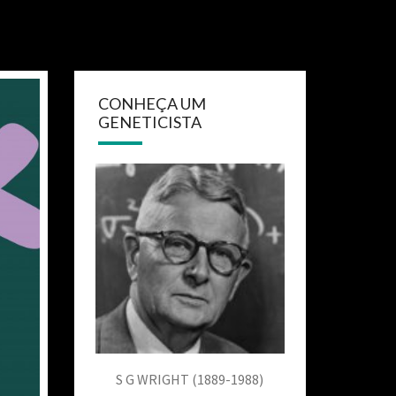
CONHEÇA UM
GENETICISTA
S G WRIGHT (1889-1988)