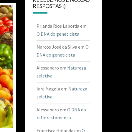
RESPOSTAS :)
Prianda Rios Laborda
em
O DNA do geneticista
Marcos José da Silva
em
O
DNA do geneticista
Alessandro
em
Natureza
seletiva
Iara Magela
em
Natureza
seletiva
Alessandro
em
O DNA do
reflorestamento
Francisca Holanda
em
O