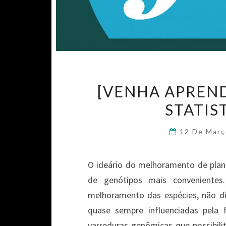
[VENHA APREND
STATIS
12 De Mar
O ideário do melhoramento de plan
de genótipos mais conveniente
melhoramento das espécies, não d
quase sempre influenciadas pela
varreduras genômicas que possibili