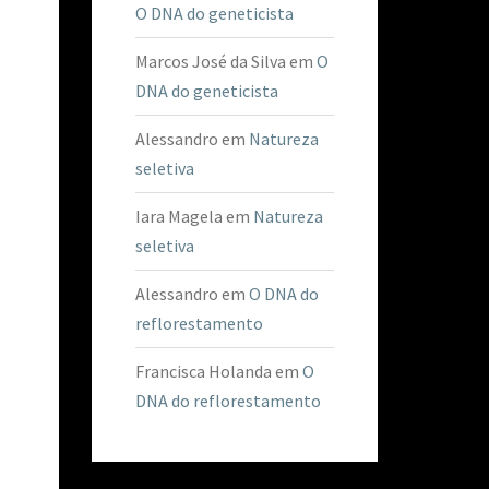
O DNA do geneticista
Marcos José da Silva
em
O
DNA do geneticista
Alessandro
em
Natureza
seletiva
Iara Magela
em
Natureza
seletiva
Alessandro
em
O DNA do
reflorestamento
Francisca Holanda
em
O
DNA do reflorestamento