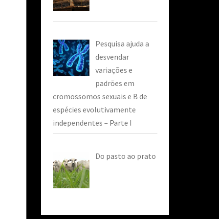
Pesquisa ajuda a
desvendar
variações e
padrões em
cromossomos sexuais e B de
espécies evolutivamente
independentes – Parte I
Do pasto ao prato