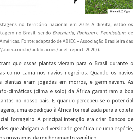
tagens no território nacional em 2019. À direita, estão os
stagem no Brasil, sendo
Brachiaria
,
Panicum
e
Pennisetum
, de
s Américas. Fonte: adaptado de ABIEC – Associação Brasileira das
//abiec.com.br/publicacoes/beef-report-2020/).
tram que essas plantas vieram para o Brasil durante o
zadas como cama nos navios negreiros. Quando os navios
as plantas eram jogadas em morros, e germinavam. As
o-climáticas (clima e solo) da África garantiram a boa
antas no nosso país. E quando percebeu-se o potencial
agens, uma expedição à África foi realizada para a coleta
al forrageiro. A principal intenção era criar Bancos de
des que abrigam a diversidade genética de uma espécie,
 nos programas de melhoramento genético.