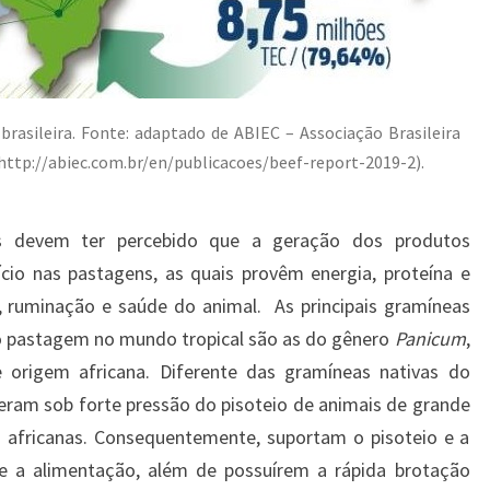
 brasileira. Fonte: adaptado de ABIEC – Associação Brasileira
(http://abiec.com.br/en/publicacoes/beef-report-2019-2).
cês devem ter percebido que a geração dos produtos
ício nas pastagens, as quais provêm energia, proteína e
, ruminação e saúde do animal. As principais gramíneas
omo pastagem no mundo tropical são as do gênero
Panicum
,
e origem africana. Diferente das gramíneas nativas do
veram sob forte pressão do pisoteio de animais de grande
 africanas. Consequentemente, suportam o pisoteio e a
e a alimentação, além de possuírem a rápida brotação