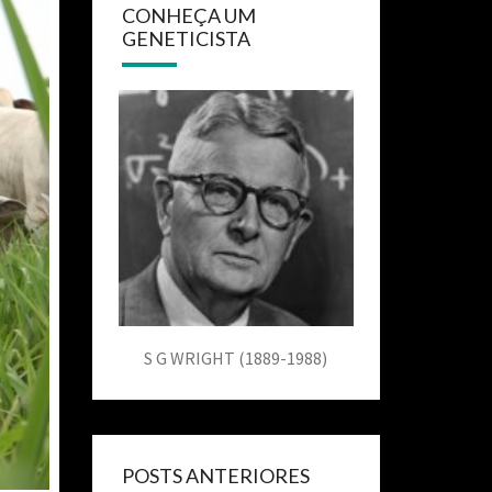
CONHEÇA UM
GENETICISTA
S G WRIGHT (1889-1988)
POSTS ANTERIORES