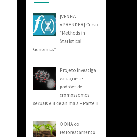
[VENHA
APRENDER] Curso
“Methods in
Statistical
Genomics”
Projeto investiga
variações e
padrões de
cromossomos
sexuais e B de animais – Parte II
O DNA do
reflorestamento