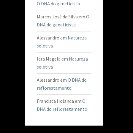
O DNA do geneticista
Marcos José da Silva
em
O
DNA do geneticista
Alessandro
em
Natureza
seletiva
Iara Magela
em
Natureza
seletiva
Alessandro
em
O DNA do
reflorestamento
Francisca Holanda
em
O
DNA do reflorestamento