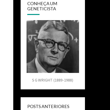
CONHEÇA UM
GENETICISTA
S G WRIGHT (1889-1988)
POSTS ANTERIORES