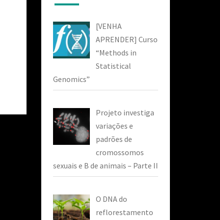
[VENHA
APRENDER] Curso
“Methods in
Statistical
Genomics”
Projeto investiga
variações e
padrões de
cromossomos
sexuais e B de animais – Parte II
O DNA do
reflorestamento