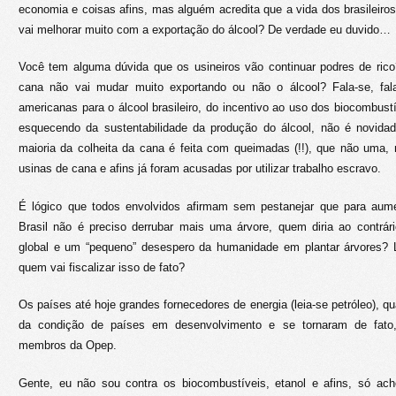
economia e coisas afins, mas alguém acredita que a vida dos brasileiros
vai melhorar muito com a exportação do álcool? De verdade eu duvido…
Você tem alguma dúvida que os usineiros vão continuar podres de rico
cana não vai mudar muito exportando ou não o álcool? Fala-se, fal
americanas para o álcool brasileiro, do incentivo ao uso dos biocombus
esquecendo da sustentabilidade da produção do álcool, não é novida
maioria da colheita da cana é feita com queimadas (!!), que não uma,
usinas de cana e afins já foram acusadas por utilizar trabalho escravo.
É lógico que todos envolvidos afirmam sem pestanejar que para aume
Brasil não é preciso derrubar mais uma árvore, quem diria ao contr
global e um “pequeno” desespero da humanidade em plantar árvores? 
quem vai fiscalizar isso de fato?
Os países até hoje grandes fornecedores de energia (leia-se petróleo), q
da condição de países em desenvolvimento e se tornaram de fato,
membros da Opep.
Gente, eu não sou contra os biocombustíveis, etanol e afins, só a