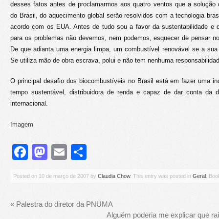
desses fatos antes de proclamarmos aos quatro ventos que a solução
do Brasil, do aquecimento global serão resolvidos com a tecnologia bras
acordo com os EUA. Antes de tudo sou a favor da sustentabilidade e 
para os problemas não devemos, nem podemos, esquecer de pensar no 
De que adianta uma energia limpa, um combustível renovável se a sua 
Se utiliza mão de obra escrava, polui e não tem nenhuma responsabilida
O principal desafio dos biocombustíveis no Brasil está em fazer uma i
tempo sustentável, distribuidora de renda e capaz de dar conta da
internacional.
Imagem
Facebook
Mastodon
Email
Share
Posted on
10 de março de 2007
by
Claudia Chow
. This entry was posted in
Geral
. Bo
«
Palestra do diretor da PNUMA
Alguém poderia me explicar que r