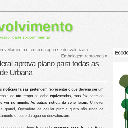
volvimento
onsabilidade socioambiental
proveitamento e reuso da água se desvalorizam
Ecode
Embalagem reprovada
»
eral aprova plano para todas as
dade Urbana
as
notícias falsas
pretendem representar o que deveria ser um
 depois de um tempo os ache equivocados, mas faz parte do
e ver no mundo. As outras notícia da série foram:
Unilever
a granel
,
Operadora de celular premia quem não troca de
tamento e reuso da água se desvalorizam
.
ade o querido
Hugo Penteado
escreveu esse Futuro. Pode