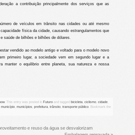
eração a contribuição principalmente dos serviços que as
número de veículos em trânsito nas cidades ou até mesmo
a capacidade física da cidade, causando estrangulamentos que
 saúde de bilhões e bilhões de dólares.
star vendido ao modelo antigo e voltado para o modelo novo
em primeiro lugar, a sociedade vem em segundo lugar e a
 manter o equilibrio entre planeta, sua natureza e nossa
how
. This entry was posted in
Futuro
and tagged
bicicleta
,
ciclismo
,
cidade
,
,
município
,
municípios
,
prefeitura
,
trânsito
,
transporte público
. Bookmark the
proveitamento e reuso da água se desvalorizam
Embalagem reprovada
»