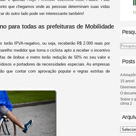
 ponto que chegamos onde as pessoas determinam suas vidas
izar do outro lado pode ser interessante também!
no para todas as prefeituras de Mobilidade
Pesqu
as terão IPVA-negativo, ou seja, receberão R$ 2.000 reais por
relho medidor que torna o ciclista apto a receber o incentivo
arifas de ônibus e metro terão redução de 50% no seu valor e
Posts
, idosos e portadores de necessidades especiais. As empresas
rão que contar com aprovação popular e regras estritas de
A Amazôn
15 anos!
Greenwas
O docume
Sobre o 
clima 2
Arqui