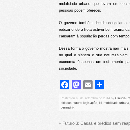
mobilidade urbano que levam em consid
pessoas podem oferecer.
O governo também decidiu congelar o 
reduzir onde a frota estiver bem acima d
causaram à população perdas com tempo e
Dessa forma o governo mostra não mais e
no qual o planeta e sua natureza vem 
economia é apenas um instrumento para
sociedade.
Facebook
Mastodon
Email
Share
Posted on
18 de setembro de 2014
by
Claudia C
cidades
,
futuro
,
legislação
,
lei
,
mobilidade urbana
permalink
.
«
Futuro 3: Casas e prédios sem rea