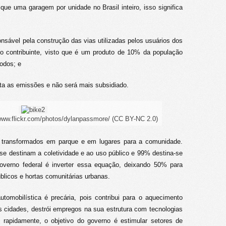
ue uma garagem por unidade no Brasil inteiro, isso significa
sponsável pela construção das vias utilizadas pelos usuários dos
o contribuinte, visto que é um produto de 10% da população
todos; e
ta as emissões e não será mais subsidiado.
www.flickr.com/photos/dylanpassmore/ (CC BY-NC 2.0)
o transformados em parque e em lugares para a comunidade.
 destinam a coletividade e ao uso público e 99% destina-se
governo federal é inverter essa equação, deixando 50% para
licos e hortas comunitárias urbanas.
utomobilística é precária, pois contribui para o aquecimento
das cidades, destrói empregos na sua estrutura com tecnologias
rapidamente, o objetivo do governo é estimular setores de