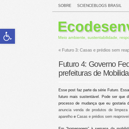
SOBRE
SCIENCEBLOGS BRASIL
Ecodesen
Abrir a barra de ferramentas
Meio ambiente, sustentabilidade, resp
«
Futuro 3: Casas e prédios sem rea
Futuro 4: Governo Fed
prefeituras de Mobili
Esse post faz parte da série Futuro. Ess
futuro mais sustentável. Pode ser que
processo de mudança que eu gostaria d
anuncia venda de produtos de limpeza 
aparelho
e
Casas e prédios sem reaprovei
Em “homenagem” à semana da mobilid