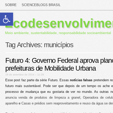
SOBRE
SCIENCEBLOGS BRASIL
Abrir a barra de ferramentas
Ecodesenvolvime
Meio ambiente, sustentabilidade, responsabilidade socioambiental
Tag Archives:
municípios
Futuro 4: Governo Federal aprova plan
prefeituras de Mobilidade Urbana
18 de setembro de 2014 – 11:29
Esse post faz parte da série Futuro. Essas
notícias falsas
pretendem rep
futuro mais sustentável. Pode ser que depois de um tempo os ache e
processo de mudança que eu gostaria de ver no mundo. As outras no
anuncia venda de produtos de limpeza a granel
,
Operadora de celu
aparelho
e
Casas e prédios sem reaproveitamento e reuso da água se de