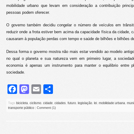
mobilidade urbano que levam em consideração a contribuição princi
pessoas podem oferecer.
O governo também decidiu congelar o número de veículos em trânsi
reduzir onde a frota estiver bem acima da capacidade física da cidade,
causaram à população perdas com tempo e saúde de bilhões e bilhões de
Dessa forma o governo mostra não mais estar vendido ao modelo antigo
no qual o planeta e sua natureza vem em primeiro lugar, a socied
economia é apenas um instrumento para manter o equilibrio entre p
sociedade.
Facebook
Mastodon
Email
Share
Tags
bicicleta
,
ciclismo
,
cidade
,
cidades
,
futuro
,
legislação
,
lei
,
mobilidade urbana
,
muni
transporte público
|
Comment (1)