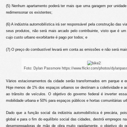
(5) Nenhum apartamento poderá ter mais que uma garagem por unidade no 
redimensonar os existentes;
(6) A indústria automobilística irá ser responsável pela construção das vi
seus produtos, não será mais arcado pelo contribuinte, visto que é u
cujo custo urbano exorbitante é pago por todos; e
(7) O preço do combustível levará em conta as emissões e não será mais
Foto: Dylan Passmore https://www.flickr.com/photos/dylanpa
Vários estacionamentos da cidade serão transformados em parque e e
Hoje menos de 1% dos espaços urbanos se destinam a coletividade e ao
ao trânsito de veículos. O objetivo do governo federal é inverter es
mobilidade urbana e 50% para espaços públicos e hortas comunitárias ur
Dado que a função social da indústria automobilística é precária, poi
global e para o fim do equilíbrio social das cidades, destrói empregos n
desempregadoras de mão de obra muito rapidamente, o objetivo do go