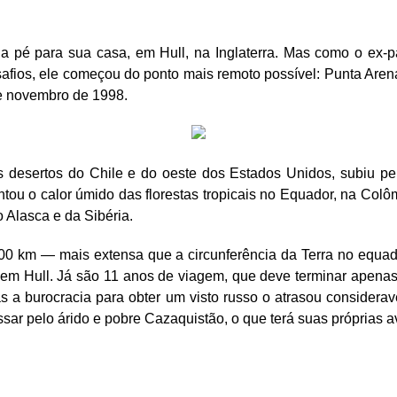
a pé para sua casa, em Hull, na Inglaterra. Mas como o ex-p
afios, ele começou do ponto mais remoto possível: Punta Arena
de novembro de 1998.
s desertos do Chile e do oeste dos Estados Unidos, subiu p
tou o calor úmido das florestas tropicais no Equador, na Colô
 Alasca e da Sibéria.
000 km — mais extensa que a circunferência da Terra no equa
 em Hull. Já são 11 anos de viagem, que deve terminar apena
as a burocracia para obter um visto russo o atrasou considerav
sar pelo árido e pobre Cazaquistão, o que terá suas próprias a
on
are