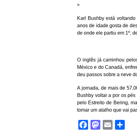
>
Karl Bushby está voltando 
anos de idade gosta de des
de onde ele partiu em 1º. 
O inglês já caminhou pelo
México e do Canadá, enfren
deu passos sobre a neve do
A jornada, de mais de 57.
Bushby voltar a por os pés
pelo Estreito de Bering, m
tomar um atalho que vai pas
Facebook
Mastod
Email
Sh