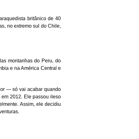
araquedista britânico de 40
s, no extremo sul do Chile,
elas montanhas do Peru, do
mbia e na América Central e
dor — só vai acabar quando
s em 2012. Ele passou ileso
elmente. Assim, ele decidiu
venturas.