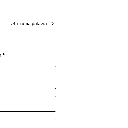
chevron_right
>Em uma palavra
om
*