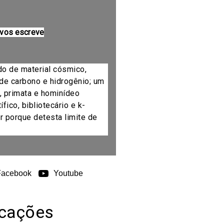
 vos escreve
do de material cósmico,
de carbono e hidrogênio; um
, primata e hominídeo
fico, bibliotecário e k-
r porque detesta limite de
Facebook
Youtube
icações