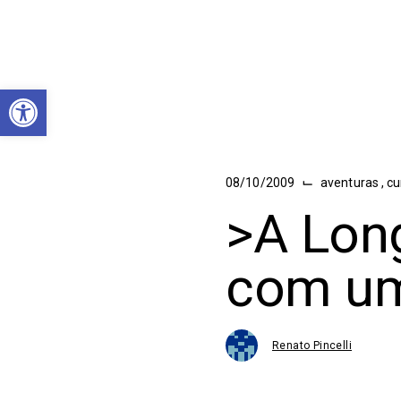
Abrir a barra de ferramentas
⌙
08/10/2009
aventuras
,
cu
>A Lon
com u
Renato Pincelli