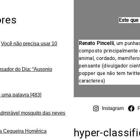
ores
Este que
Renato Pincelli
, um punha
m
Você não precisa usar 10
composto principalmente 
animal, cordado, mamífero
pensante (divulgador cientí
nsador do Dia: “Ausonio
popper que não tem twitte
caracteres)
 uma palavra [483]
Instagram
admirável mosquito das neves
hyper-classif
da Cegueira Homérica