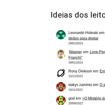
Ideias dos leit
Leonardo Hideaki
e
dedos para digitar
29/01/2023
Wagner
em
Livre-Pe
Franchi”
29/01/2023
Rony Deikson
em
Em
15/12/2022
dakys zammis
em
O 
10/11/2022
god
em
>O Mistério 
20/09/2022